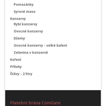
Pomazánky
Syrové maso
Konzervy
Rybí konzervy
Ovocné konzervy
Džemy
Ovocné konzervy - velké balení
Zelenina v konzervě
Koření
Přílohy
Šťávy - 2 litry
Platební brána ComGate