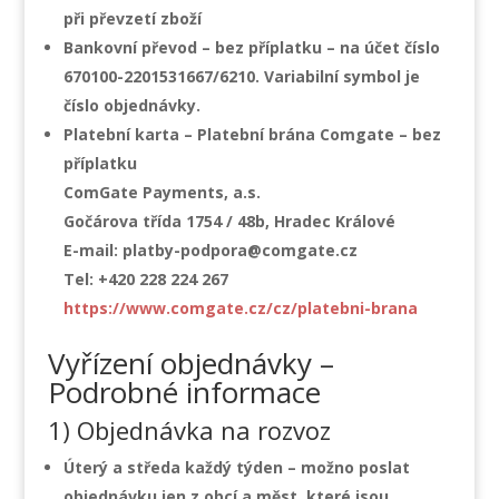
při převzetí zboží
Bankovní převod
– bez příplatku – na účet číslo
670100-2201531667/6210
. Variabilní symbol je
číslo objednávky
.
Platební karta – Platební brána Comgate
– bez
příplatku
ComGate Payments, a.s.
Gočárova třída 1754 / 48b, Hradec Králové
E-mail: platby-podpora@comgate.cz
Tel: +420 228 224 267
https://www.comgate.cz/cz/platebni-brana
Vyřízení objednávky –
Podrobné informace
1) Objednávka na rozvoz
Úterý a středa
každý týden – možno poslat
objednávku jen z obcí a měst, které jsou