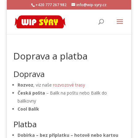
+420 777 267 982
info@wip-syry.cz
Doprava a platba
Doprava
Rozvoz
, viz naše
rozvozové trasy
Česká pošta
– Balík na poštu nebo Balík do
balíkovny
Cool Balík
Platba
Dobírka
– bez příplatku – hotově nebo kartou