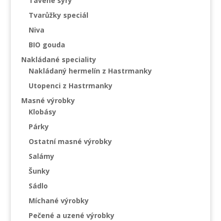
Tavené sýry
Tvarůžky speciál
Niva
BIO gouda
Nakládané speciality
Nakládaný hermelín z Hastrmanky
Utopenci z Hastrmanky
Masné výrobky
Klobásy
Párky
Ostatní masné výrobky
Salámy
Šunky
Sádlo
Míchané výrobky
Pečené a uzené výrobky