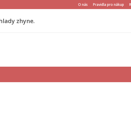
O nás
Pravidla pro nákup
hlady zhyne.