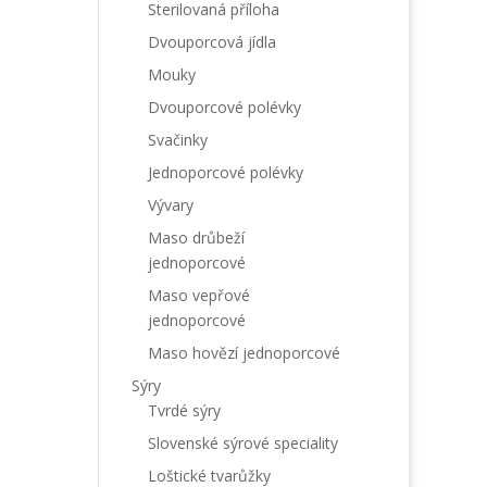
Sterilovaná příloha
Dvouporcová jídla
Mouky
Dvouporcové polévky
Svačinky
Jednoporcové polévky
Vývary
Maso drůbeží
jednoporcové
Maso vepřové
jednoporcové
Maso hovězí jednoporcové
Sýry
Tvrdé sýry
Slovenské sýrové speciality
Loštické tvarůžky