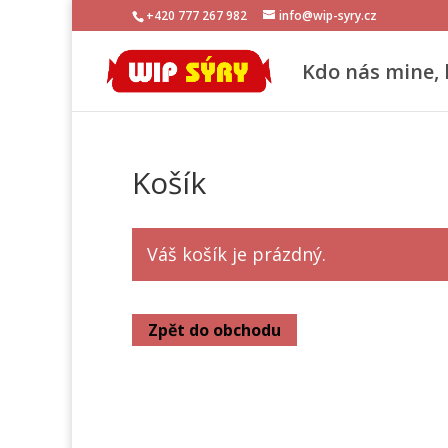
+420 777 267 982
info@wip-syry.cz
Kdo nás mine, 
Košík
Váš košík je prázdný.
Zpět do obchodu