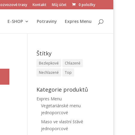
Rozvozové trasy
Kontakt
Můj účet
0 položky
E-SHOP
Potraviny
Expres Menu
Štítky
Bezlepkové
Chlazené
Nechlazené
Top
Kategorie produktů
Expres Menu
Vegetariánské menu
jednoporcové
Maso ve vlastní šťávě
jednoporcové