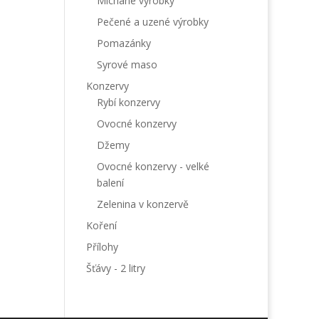
Míchané výrobky
Pečené a uzené výrobky
Pomazánky
Syrové maso
Konzervy
Rybí konzervy
Ovocné konzervy
Džemy
Ovocné konzervy - velké
balení
Zelenina v konzervě
Koření
Přílohy
Šťávy - 2 litry