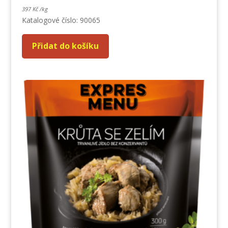
397
Kč
/
kg
Katalogové číslo: 90065
Přidat do košíku