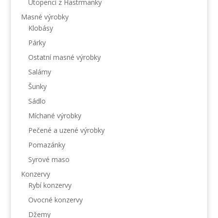
Utopenci z Hastrmanky
Masné výrobky
Klobásy
Párky
Ostatní masné výrobky
Salámy
Šunky
Sádlo
Míchané výrobky
Pečené a uzené výrobky
Pomazánky
Syrové maso
Konzervy
Rybí konzervy
Ovocné konzervy
Džemy