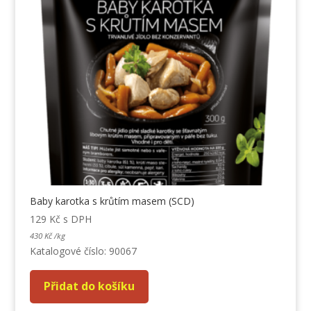
Baby karotka s krůtím masem (SCD)
129
Kč
s DPH
430
Kč
/
kg
Katalogové číslo: 90067
Přidat do košíku