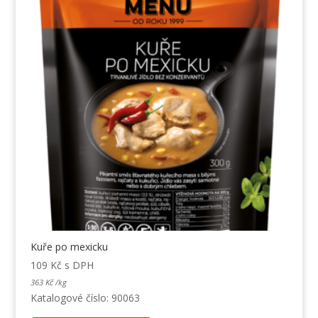
Kuře po mexicku
109
Kč
s DPH
363
Kč
/
kg
Katalogové číslo: 90063