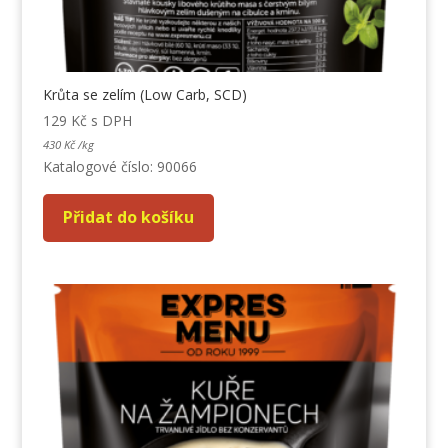
Krůta se zelím (Low Carb, SCD)
129
Kč
s DPH
430
Kč
/
kg
Katalogové číslo: 90066
Přidat do košíku