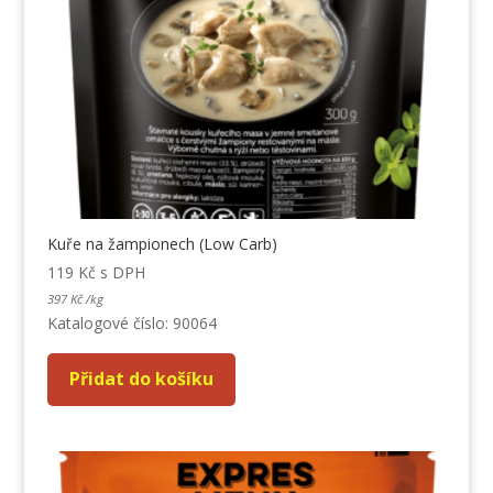
Kuře na žampionech (Low Carb)
119
Kč
s DPH
397
Kč
/
kg
Katalogové číslo: 90064
Přidat do košíku