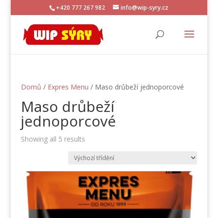
+420 777 267 982
info@wip-syry.cz
Domů
/
Expres Menu
/ Maso drůbeží jednoporcové
Maso drůbeží
jednoporcové
Showing all 5 results