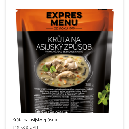
Krůta na asijský způsob
119
Kč
s DPH