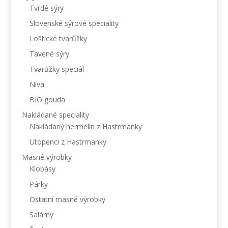
Tvrdé sýry
Slovenské sýrové speciality
Loštické tvarůžky
Tavené sýry
Tvarůžky speciál
Niva
BIO gouda
Nakládané speciality
Nakládaný hermelín z Hastrmanky
Utopenci z Hastrmanky
Masné výrobky
Klobásy
Párky
Ostatní masné výrobky
Salámy