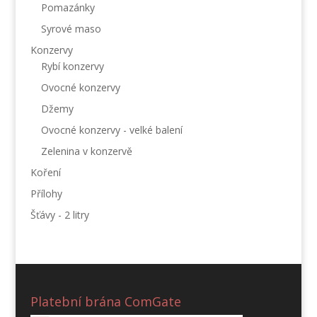
Pomazánky
Syrové maso
Konzervy
Rybí konzervy
Ovocné konzervy
Džemy
Ovocné konzervy - velké balení
Zelenina v konzervě
Koření
Přílohy
Šťávy - 2 litry
Platební brána ComGate