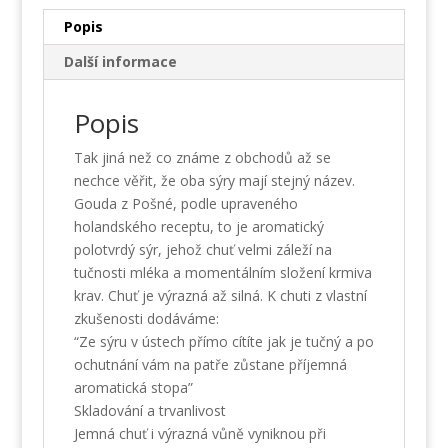
pepřem
Popis
množství
Další informace
Popis
Tak jiná než co známe z obchodů až se
nechce věřit, že oba sýry mají stejný název.
Gouda z Pošné, podle upraveného
holandského receptu, to je aromatický
polotvrdý sýr, jehož chuť velmi záleží na
tučnosti mléka a momentálním složení krmiva
krav. Chuť je výrazná až silná. K chuti z vlastní
zkušenosti dodáváme:
“Ze sýru v ústech přímo cítíte jak je tučný a po
ochutnání vám na patře zůstane příjemná
aromatická stopa”
Skladování a trvanlivost
Jemná chuť i výrazná vůně vyniknou při