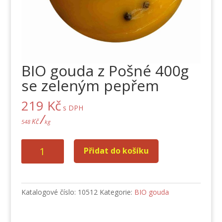
BIO gouda z Pošné 400g
se zeleným pepřem
219
Kč
s DPH
/
Kč
548
kg
BIO
Přidat do košíku
gouda
z
Pošné
400g
Katalogové číslo:
10512
Kategorie:
BIO gouda
se
zeleným