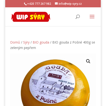
+420 777 267 982
info@wip-syry.cz
Domů
/
Sýry
/
BIO gouda
/ BIO gouda z Pošné 400g se
zeleným pepřem