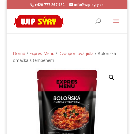
+420 777 267 982
info@wip-syry.cz
Domů
/
Expres Menu
/
Dvouporcová jídla
/ Boloňská
omáčka s tempehem