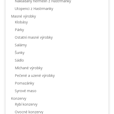
Nakládaný hermelín z Hastrmanky
Utopenci z Hastrmanky
Masné výrobky
Klobásy
Párky
Ostatní masné výrobky
Salámy
Šunky
Sádlo
Míchané výrobky
Pečené a uzené výrobky
Pomazánky
Syrové maso
Konzervy
Rybí konzervy
Ovocné konzervy