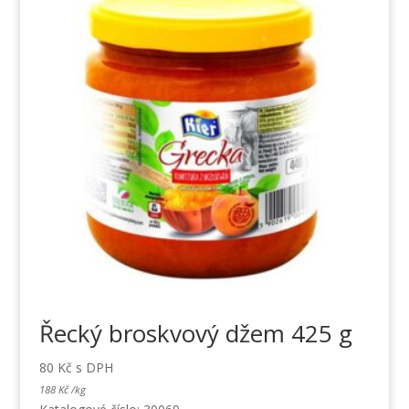
Řecký broskvový džem 425 g
80
Kč
s DPH
188
Kč
/
kg