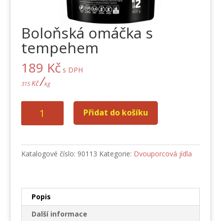
Boloňská omáčka s
tempehem
189
Kč
s DPH
/
Kč
315
kg
Boloňská
Přidat do košíku
omáčka
s
tempehem
množství
Katalogové číslo:
90113
Kategorie:
Dvouporcová jídla
Popis
Další informace