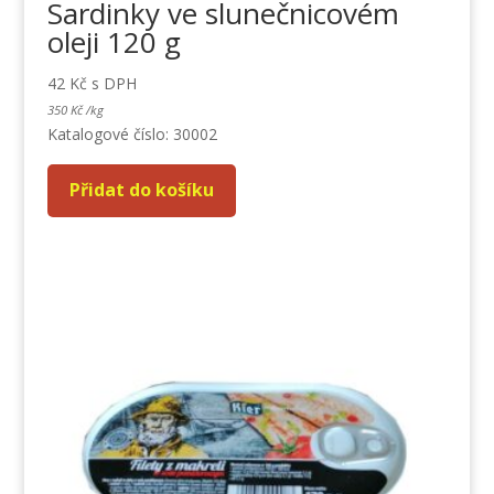
Sardinky ve slunečnicovém
oleji 120 g
42
Kč
s DPH
350
Kč
/
kg
Katalogové číslo: 30002
Přidat do košíku