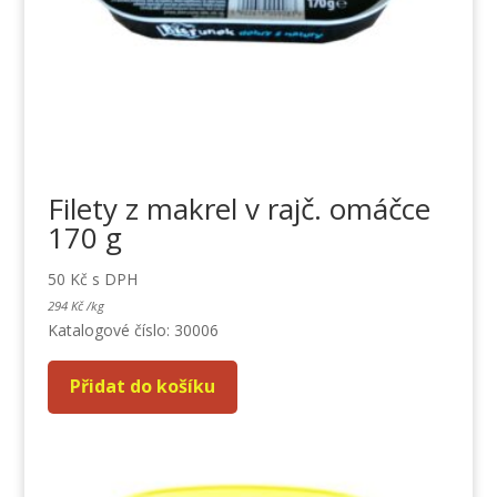
Filety z makrel v rajč. omáčce
170 g
50
Kč
s DPH
294
Kč
/
kg
Katalogové číslo: 30006
Přidat do košíku