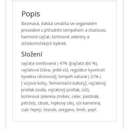
Popis
Bezmasá, italská omáčka ve veganském
provedení s přírodním tempehem a chuťovou
harmonií rajčat, kořenové zeleniny a
středomořských bylinek.
Složení
rajčata sterilovaná ( 47% )[rajčata (60 %),
rajčatová šťáva, jedlá sůl, regulátor kyselosti:
kyselina citronová], tempeh natural ( 21% )
[ sojové boby, fermentační kultury], rajčatový
protlak (voda, rajčatový protlak, sůl),
kořenová zelenina (mrkev, celer, pastinák,
petržel), cibule, řepkový olej, sůl kamenná,
cukr řepný, česnek, oregano, kmín, pepř.