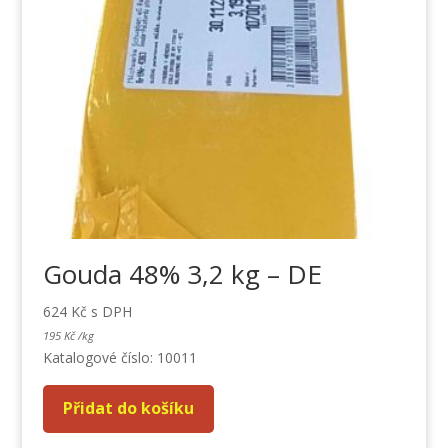
Gouda 48% 3,2 kg – DE
624
Kč
s DPH
195
Kč
/
kg
Katalogové číslo: 10011
Přidat do košíku