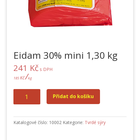
Eidam 30% mini 1,30 kg
241
Kč
s DPH
/
Kč
185
kg
Eidam
Přidat do košíku
30%
mini
1,30
kg
Katalogové číslo:
10002
Kategorie:
Tvrdé sýry
množství