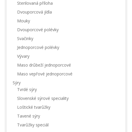
Sterilovaná příloha
Dvouporcová jídla
Mouky
Dvouporcové polévky
Svačinky
Jednoporcové polévky
Vývary
Maso drůbeží jednoporcové
Maso vepřové jednoporcové
Sýry
Tvrdé sýry
Slovenské sýrové speciality
Loštické tvarůžky
Tavené sýry
Tvarůžky speciál