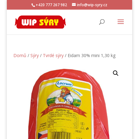
+420 777 267 982
info@wip-syry.cz
Domů
/
Sýry
/
Tvrdé sýry
/ Eidam 30% mini 1,30 kg