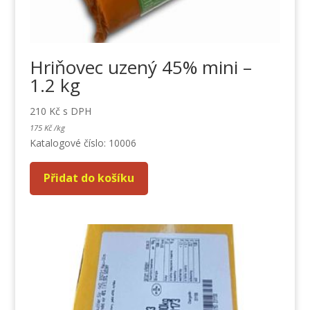
Hriňovec uzený 45% mini –
1.2 kg
210
Kč
s DPH
175
Kč
/
kg
Katalogové číslo: 10006
Přidat do košíku