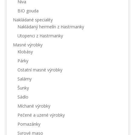
Niva
BIO gouda
Nakládané speciality
Nakládaný hermelín z Hastrmanky
Utopenci z Hastrmanky
Masné výrobky
Klobásy
Párky
Ostatní masné výrobky
Salámy
Šunky
Sádlo
Míchané výrobky
Pečené a uzené výrobky
Pomazánky
Syrové maso