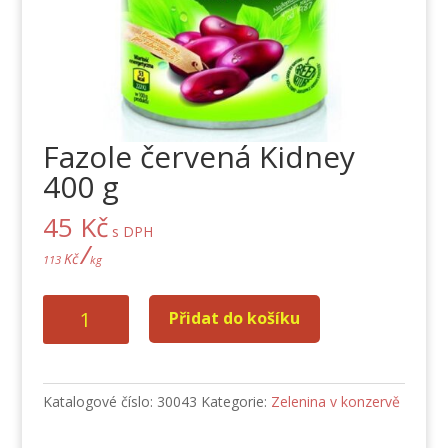
Fazole červená Kidney
400 g
45
Kč
s DPH
/
Kč
113
kg
Fazole
Přidat do košíku
červená
Kidney
400
g
Katalogové číslo:
30043
Kategorie:
Zelenina v konzervě
množství