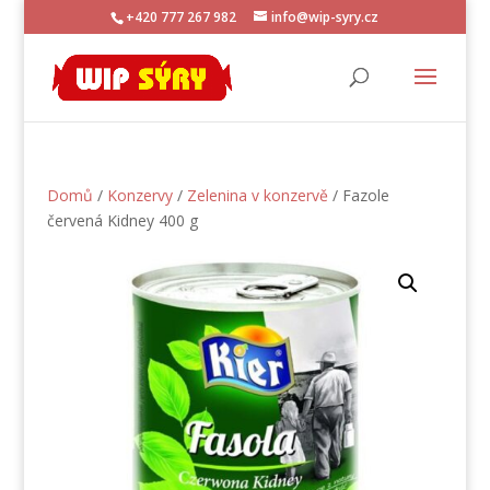
+420 777 267 982
info@wip-syry.cz
Domů
/
Konzervy
/
Zelenina v konzervě
/ Fazole
červená Kidney 400 g