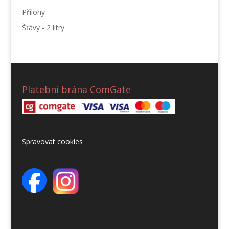
Přílohy
Šťávy - 2 litry
Platební brána ComGate
Spravovat cookies