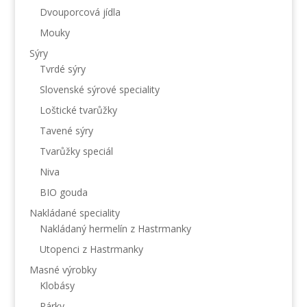
Dvouporcová jídla
Mouky
Sýry
Tvrdé sýry
Slovenské sýrové speciality
Loštické tvarůžky
Tavené sýry
Tvarůžky speciál
Niva
BIO gouda
Nakládané speciality
Nakládaný hermelín z Hastrmanky
Utopenci z Hastrmanky
Masné výrobky
Klobásy
Párky