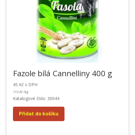
Fazole bílá Cannelliny 400 g
45
Kč
s DPH
113
Kč
/
kg
Katalogové číslo: 30044
Přidat do košíku