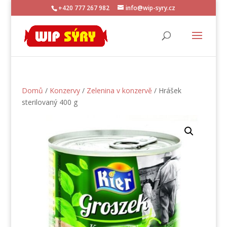
+420 777 267 982
info@wip-syry.cz
Domů
/
Konzervy
/
Zelenina v konzervě
/ Hrášek
sterilovaný 400 g