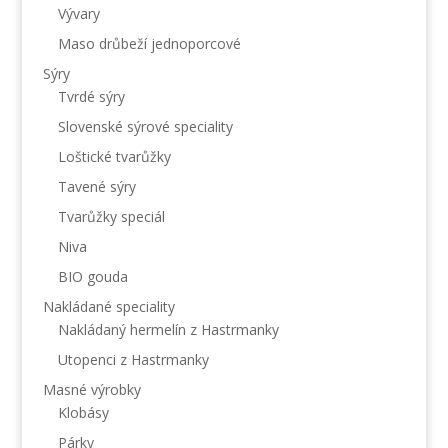
Vývary
Maso drůbeží jednoporcové
Sýry
Tvrdé sýry
Slovenské sýrové speciality
Loštické tvarůžky
Tavené sýry
Tvarůžky speciál
Niva
BIO gouda
Nakládané speciality
Nakládaný hermelín z Hastrmanky
Utopenci z Hastrmanky
Masné výrobky
Klobásy
Párky