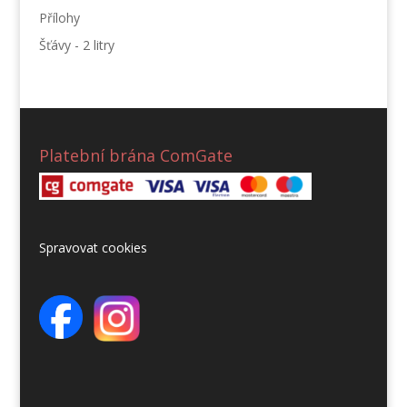
Přílohy
Šťávy - 2 litry
Platební brána ComGate
Spravovat cookies