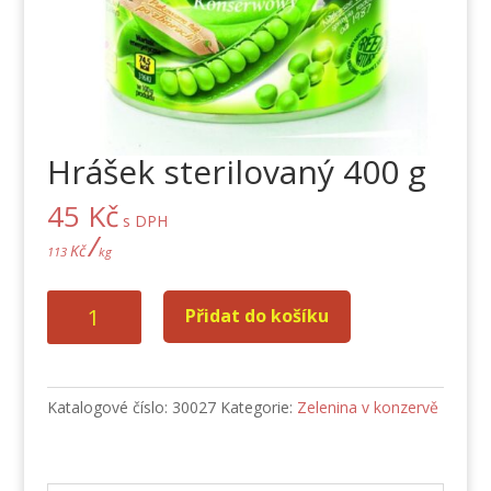
Hrášek sterilovaný 400 g
45
Kč
s DPH
/
Kč
113
kg
Hrášek
Přidat do košíku
sterilovaný
400
g
množství
Katalogové číslo:
30027
Kategorie:
Zelenina v konzervě