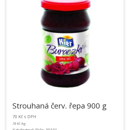
Strouhaná červ. řepa 900 g
70
Kč
s DPH
78
Kč
/
kg
Katalogové číslo: 30101