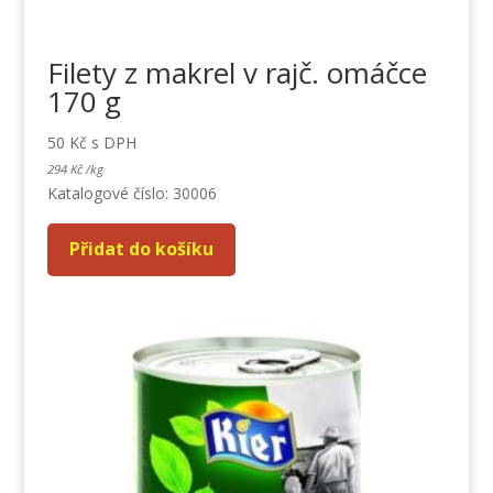
Filety z makrel v rajč. omáčce
170 g
50
Kč
s DPH
294
Kč
/
kg
Katalogové číslo: 30006
Přidat do košíku