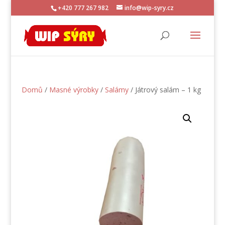
+420 777 267 982
info@wip-syry.cz
Domů
/
Masné výrobky
/
Salámy
/ Játrový salám – 1 kg