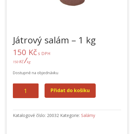
Játrový salám – 1 kg
150
Kč
s DPH
/
Kč
150
kg
Dostupné na objednávku
Játrový
Přidat do košíku
salám
-
1
kg
Katalogové číslo:
20032
Kategorie:
Salámy
množství