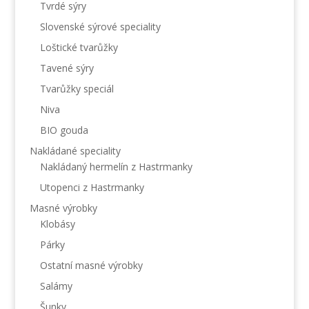
Tvrdé sýry
Slovenské sýrové speciality
Loštické tvarůžky
Tavené sýry
Tvarůžky speciál
Niva
BIO gouda
Nakládané speciality
Nakládaný hermelín z Hastrmanky
Utopenci z Hastrmanky
Masné výrobky
Klobásy
Párky
Ostatní masné výrobky
Salámy
Šunky