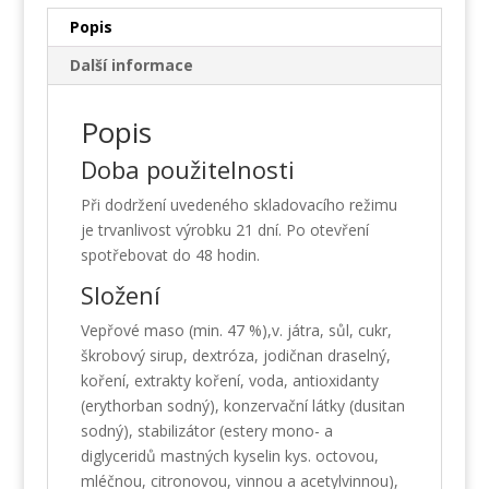
Popis
Další informace
Popis
Doba použitelnosti
Při dodržení uvedeného skladovacího režimu
je trvanlivost výrobku 21 dní. Po otevření
spotřebovat do 48 hodin.
Složení
Vepřové maso (min. 47 %),v. játra, sůl, cukr,
škrobový sirup, dextróza, jodičnan draselný,
koření, extrakty koření, voda, antioxidanty
(erythorban sodný), konzervační látky (dusitan
sodný), stabilizátor (estery mono- a
diglyceridů mastných kyselin kys. octovou,
mléčnou, citronovou, vinnou a acetylvinnou),