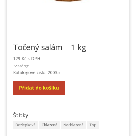
Točený salám – 1 kg
129
Kč
s DPH
129
Kč
/
kg
Katalogové číslo: 20035
Přidat do košíku
Štítky
Bezlepkové
Chlazené
Nechlazené
Top