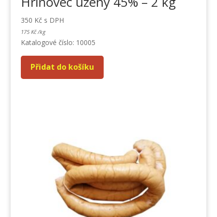
Hriňovec uzený 45% – 2 kg
350
Kč
s DPH
175
Kč
/
kg
Katalogové číslo: 10005
Přidat do košíku