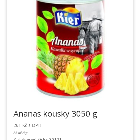
Ananas kousky 3050 g
261
Kč
s DPH
86
Kč
/
kg
Katalogové číslo: 30121