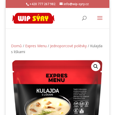
+420 777 267 982
info@wip-syry.cz
Domů
/
Expres Menu
/
Jednoporcové polévky
/ Kulajda
s liškami