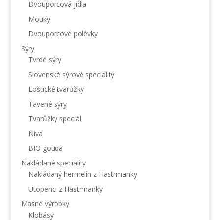
Dvouporcová jídla
Mouky
Dvouporcové polévky
Sýry
Tvrdé sýry
Slovenské sýrové speciality
Loštické tvarůžky
Tavené sýry
Tvarůžky speciál
Niva
BIO gouda
Nakládané speciality
Nakládaný hermelín z Hastrmanky
Utopenci z Hastrmanky
Masné výrobky
Klobásy