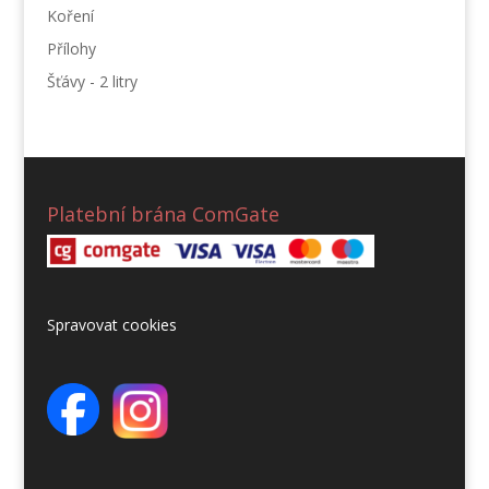
Koření
Přílohy
Šťávy - 2 litry
Platební brána ComGate
Spravovat cookies