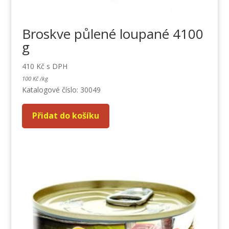
Broskve půlené loupané 4100
g
410
Kč
s DPH
100
Kč
/
kg
Katalogové číslo: 30049
Přidat do košíku