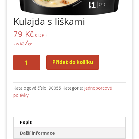
Kulajda s liškami
79
Kč
s DPH
/
Kč
239
kg
Kulajda
Přidat do košíku
s
liškami
množství
Katalogové číslo:
90055
Kategorie:
Jednoporcové
polévky
Popis
Další informace