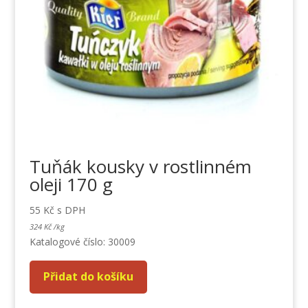
Tuňák kousky v rostlinném
oleji 170 g
55
Kč
s DPH
324
Kč
/
kg
Katalogové číslo: 30009
Přidat do košíku