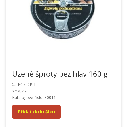
Uzené šproty bez hlav 160 g
55
Kč
s DPH
344
Kč
/
kg
Katalogové číslo: 30011
Přidat do košíku