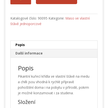
křídla
na
medu
a
Katalogové číslo:
90095
Kategorie:
Maso ve vlastní
chilli
šťávě jednoporcové
(SCD)
množství
Popis
Další informace
Popis
Pikantní kuřecí křídla ve vlastní šťávě na medu
a chilli jsou vhodná k rychlé přípravě
pohoštění doma i na pobytu v přírodě, pokrm
je možné konzumovat i za studena.
Složení