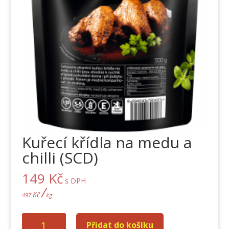
Kuřecí křídla na medu a
chilli (SCD)
149
Kč
s DPH
/
Kč
497
kg
Kuřecí
Přidat do košíku