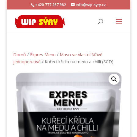
+420 777 267 982
info@wip-syry.cz
Domů
/
Expres Menu
/
Maso ve vlastní šťávě
jednoporcové
/ Kuřecí křídla na medu a chilli (SCD)