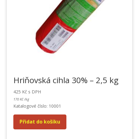
Hriňovská cihla 30% – 2,5 kg
425
Kč
s DPH
170
Kč
/
kg
Katalogové číslo: 10001
Přidat do košíku