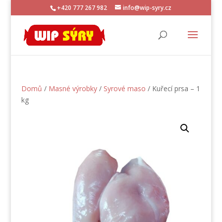
+420 777 267 982
info@wip-syry.cz
Domů
/
Masné výrobky
/
Syrové maso
/ Kuřecí prsa – 1
kg