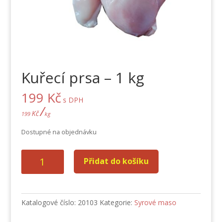
Kuřecí prsa – 1 kg
199
Kč
s DPH
/
Kč
199
kg
Dostupné na objednávku
Kuřecí
Přidat do košíku
prsa
-
1
kg
Katalogové číslo:
20103
Kategorie:
Syrové maso
množství