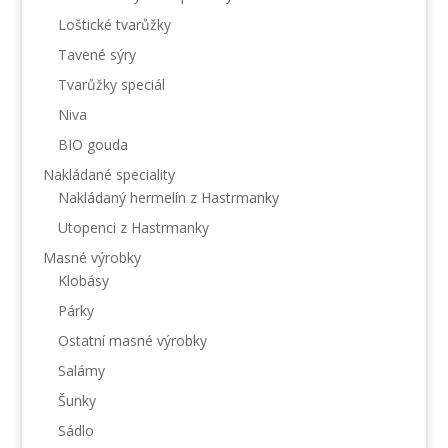
Loštické tvarůžky
Tavené sýry
Tvarůžky speciál
Niva
BIO gouda
Nakládané speciality
Nakládaný hermelín z Hastrmanky
Utopenci z Hastrmanky
Masné výrobky
Klobásy
Párky
Ostatní masné výrobky
Salámy
Šunky
Sádlo