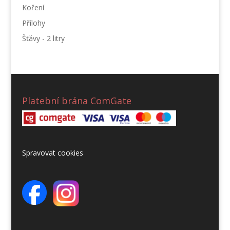
Koření
Přílohy
Šťávy - 2 litry
Platební brána ComGate
Spravovat cookies