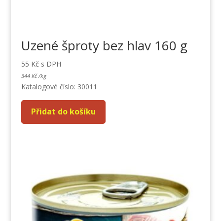
Uzené šproty bez hlav 160 g
55
Kč
s DPH
344
Kč
/
kg
Katalogové číslo: 30011
Přidat do košíku