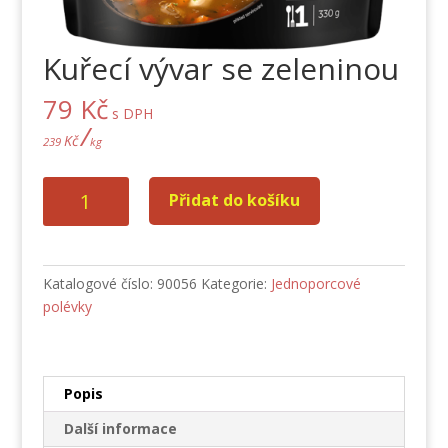
Kuřecí vývar se zeleninou
79
Kč
s DPH
/
Kč
239
kg
Kuřecí
Přidat do košíku
vývar
se
zeleninou
množství
Katalogové číslo:
90056
Kategorie:
Jednoporcové
polévky
Popis
Další informace