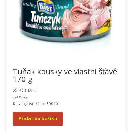
Tuňák kousky ve vlastní šťávě
170 g
55
Kč
s DPH
324
Kč
/
kg
Katalogové číslo: 30010
Přidat do košíku