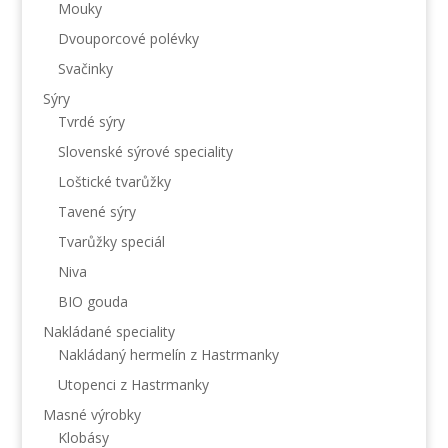
Mouky
Dvouporcové polévky
Svačinky
Sýry
Tvrdé sýry
Slovenské sýrové speciality
Loštické tvarůžky
Tavené sýry
Tvarůžky speciál
Niva
BIO gouda
Nakládané speciality
Nakládaný hermelín z Hastrmanky
Utopenci z Hastrmanky
Masné výrobky
Klobásy