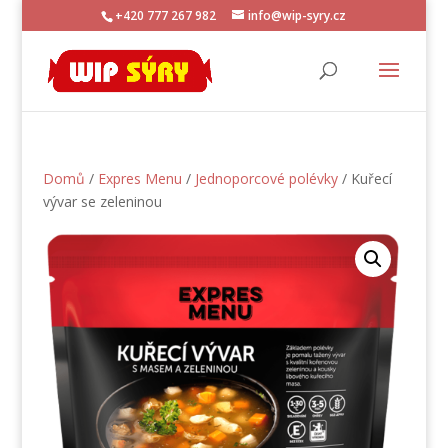
+420 777 267 982
info@wip-syry.cz
Domů
/
Expres Menu
/
Jednoporcové polévky
/ Kuřecí
vývar se zeleninou