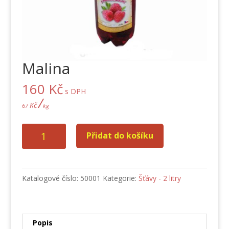
Malina
160
Kč
s DPH
/
Kč
67
kg
Malina
Přidat do košíku
množství
Katalogové číslo:
50001
Kategorie:
Šťávy - 2 litry
Popis