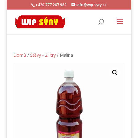
+420 777 267 982
info@wip-syry.cz
Domů
/
Šťávy - 2 litry
/ Malina