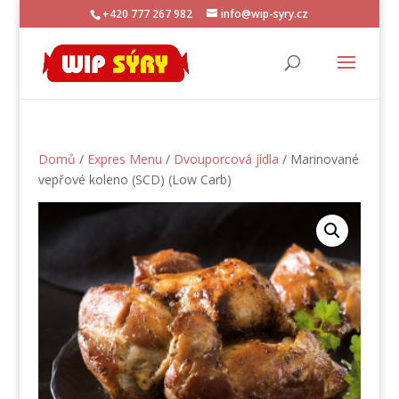
+420 777 267 982
info@wip-syry.cz
Domů
/
Expres Menu
/
Dvouporcová jídla
/ Marinované
vepřové koleno (SCD) (Low Carb)