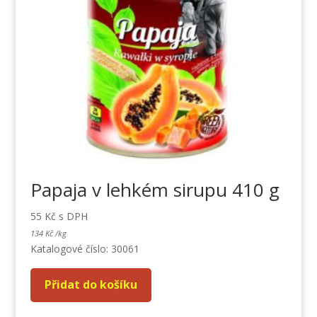
Papaja v lehkém sirupu 410 g
55
Kč
s DPH
134
Kč
/
kg
Katalogové číslo: 30061
Přidat do košíku