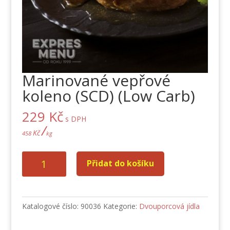
Marinované vepřové
koleno (SCD) (Low Carb)
229
Kč
s DPH
/
Kč
458
kg
Marinované
Přidat do košíku
vepřové
koleno
(SCD)
(Low
Katalogové číslo:
90036
Kategorie:
Dvouporcová jídla
Carb)
množství