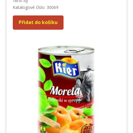
188
Kč
/
kg
Katalogové číslo: 30069
Přidat do košíku