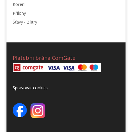
Koření
Přílohy
Šťávy - 2 litry
Platební brána ComGate
Spravovat cookies