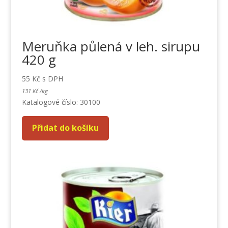
Meruňka půlená v leh. sirupu
420 g
55
Kč
s DPH
131
Kč
/
kg
Katalogové číslo: 30100
Přidat do košíku