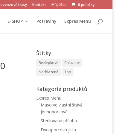
Rozvozové trasy
Kontakt
Můj účet
0 položky
E-SHOP
Potraviny
Expres Menu
Štítky
90
Bezlepkové
Chlazené
Nechlazené
Top
Kategorie produktů
Expres Menu
Maso ve vlastní šťávě
jednoporcové
Sterilovaná příloha
Dvouporcová jídla