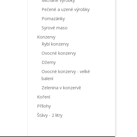
Míchané výrobky
Pečené a uzené výrobky
Pomazánky
Syrové maso
Konzervy
Rybí konzervy
Ovocné konzervy
Džemy
Ovocné konzervy - velké
balení
Zelenina v konzervě
Koření
Přílohy
Šťávy - 2 litry