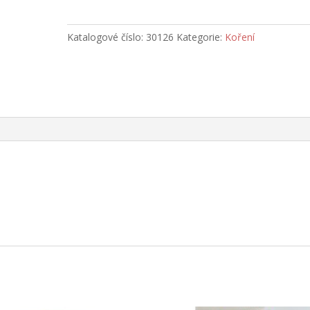
-
dóza
90
Katalogové číslo:
30126
Kategorie:
Koření
g
množství