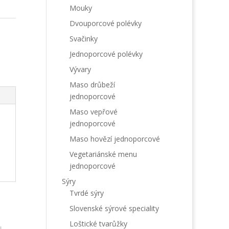
Mouky
Dvouporcové polévky
Svačinky
Jednoporcové polévky
Vývary
Maso drůbeží
jednoporcové
Maso vepřové
jednoporcové
Maso hovězí jednoporcové
Vegetariánské menu
jednoporcové
Sýry
Tvrdé sýry
Slovenské sýrové speciality
Loštické tvarůžky