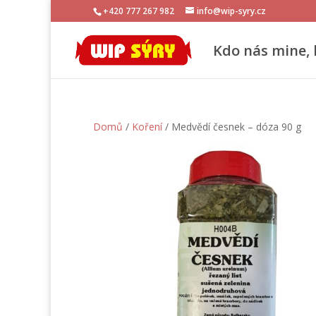
+420 777 267 982
info@wip-syry.cz
Kdo nás mine, 
Domů
/
Koření
/ Medvědí česnek – dóza 90 g