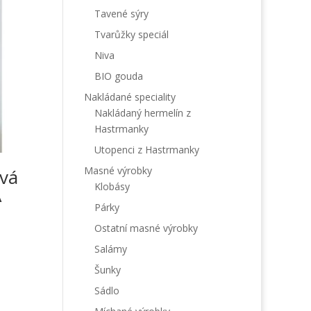
Tavené sýry
Tvarůžky speciál
Niva
BIO gouda
Nakládané speciality
Nakládaný hermelín z
Hastrmanky
Utopenci z Hastrmanky
Masné výrobky
vá
Klobásy
A
Párky
Ostatní masné výrobky
Salámy
Šunky
Sádlo