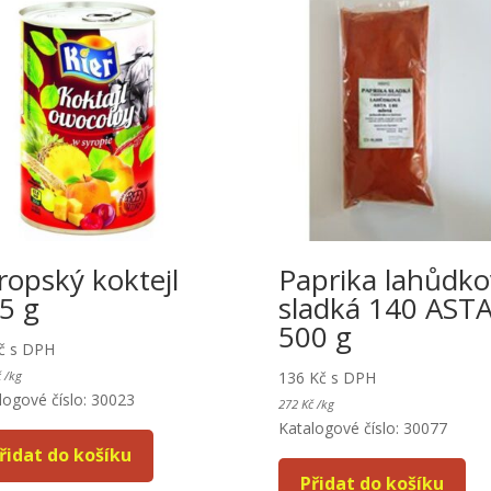
ropský koktejl
Paprika lahůdko
5 g
sladká 140 AST
500 g
č
s DPH
č
/
kg
136
Kč
s DPH
logové číslo: 30023
272
Kč
/
kg
Katalogové číslo: 30077
řidat do košíku
Přidat do košíku