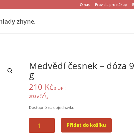
O nás
Pravidla pro nákup
hlady zhyne.
Medvědí česnek – dóza 
g
210
Kč
s DPH
/
Kč
2333
kg
Dostupné na objednávku
Medvědí
Přidat do košíku
česnek