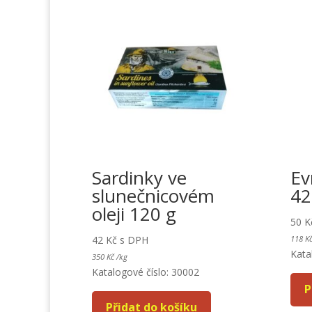
Sardinky ve
Ev
slunečnicovém
42
oleji 120 g
50
K
42
Kč
s DPH
118
K
Kata
350
Kč
/
kg
Katalogové číslo: 30002
P
Přidat do košíku