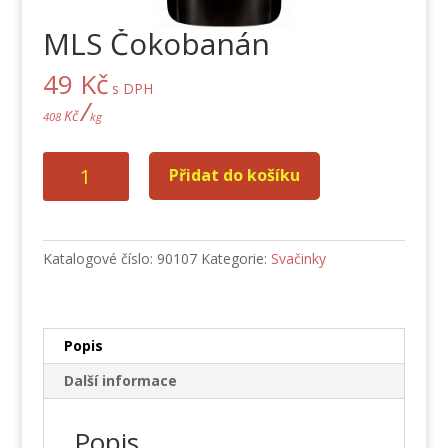
MLS Čokobanán
49
Kč
s DPH
/
Kč
408
kg
MLS
Přidat do košíku
Čokobanán
množství
Katalogové číslo:
90107
Kategorie:
Svačinky
Popis
Další informace
Popis