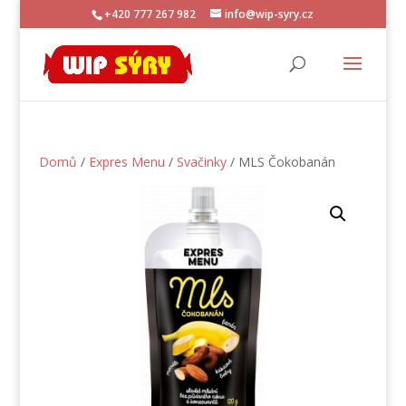
+420 777 267 982
info@wip-syry.cz
Domů
/
Expres Menu
/
Svačinky
/ MLS Čokobanán