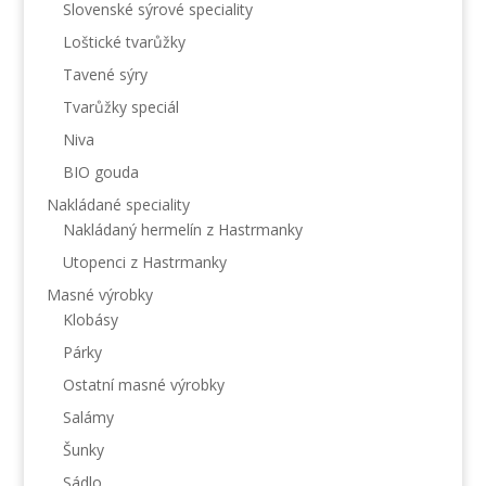
Slovenské sýrové speciality
Loštické tvarůžky
Tavené sýry
Tvarůžky speciál
Niva
BIO gouda
Nakládané speciality
Nakládaný hermelín z Hastrmanky
Utopenci z Hastrmanky
Masné výrobky
Klobásy
Párky
Ostatní masné výrobky
Salámy
Šunky
Sádlo