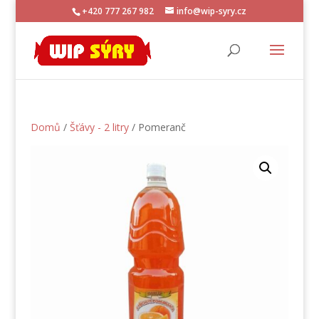
+420 777 267 982
info@wip-syry.cz
Domů
/
Šťávy - 2 litry
/ Pomeranč