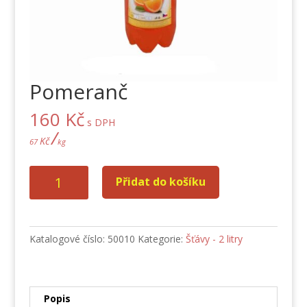
Pomeranč
160
Kč
s DPH
/
Kč
67
kg
Pomeranč
Přidat do košíku
množství
Katalogové číslo:
50010
Kategorie:
Šťávy - 2 litry
Popis