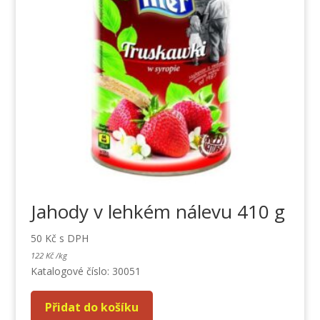
Jahody v lehkém nálevu 410 g
50
Kč
s DPH
122
Kč
/
kg
Katalogové číslo: 30051
Přidat do košíku