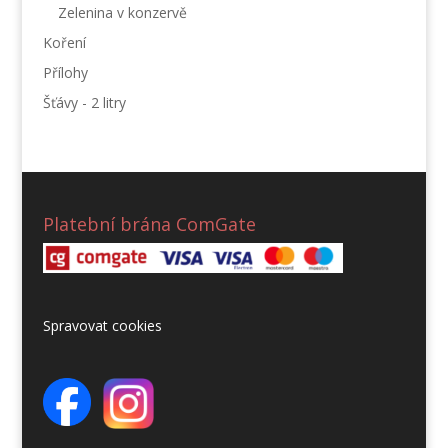
Zelenina v konzervě
Koření
Přílohy
Šťávy - 2 litry
Platební brána ComGate
Spravovat cookies