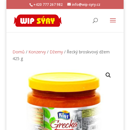
+420 777 267 982
info@wip-syry.cz
Domů
/
Konzervy
/
Džemy
/ Řecký broskvový džem
425 g