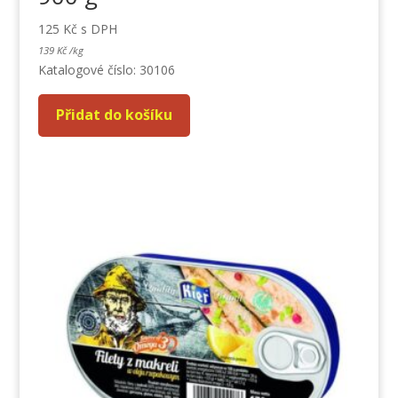
125
Kč
s DPH
139
Kč
/
kg
Katalogové číslo: 30106
Přidat do košíku