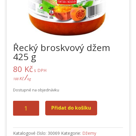
Řecký broskvový džem
425 g
80
Kč
s DPH
/
Kč
188
kg
Dostupné na objednávku
Řecký
Přidat do košíku
broskvový
džem
425
g
Katalogové číslo:
30069
Kategorie:
Džemy