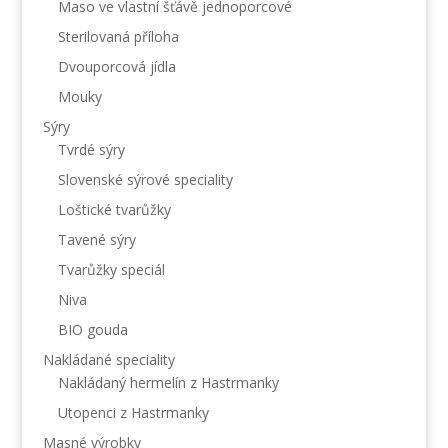
Maso ve vlastní šťávě jednoporcové
Sterilovaná příloha
Dvouporcová jídla
Mouky
Sýry
Tvrdé sýry
Slovenské sýrové speciality
Loštické tvarůžky
Tavené sýry
Tvarůžky speciál
Niva
BIO gouda
Nakládané speciality
Nakládaný hermelín z Hastrmanky
Utopenci z Hastrmanky
Masné výrobky