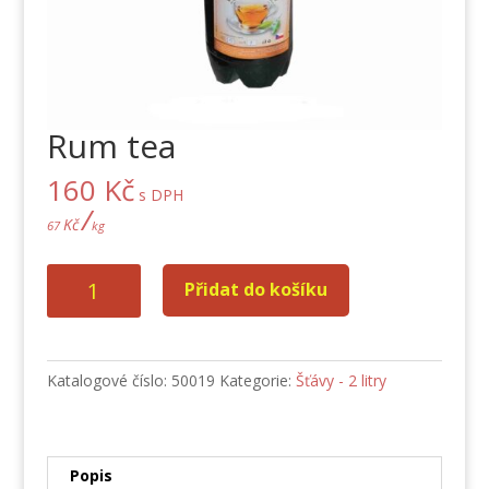
Rum tea
160
Kč
s DPH
/
Kč
67
kg
Rum
Přidat do košíku
tea
množství
Katalogové číslo:
50019
Kategorie:
Šťávy - 2 litry
Popis