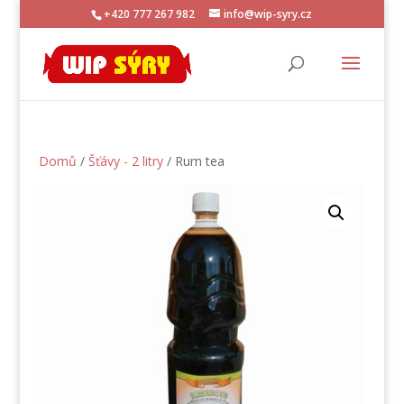
+420 777 267 982
info@wip-syry.cz
Domů
/
Šťávy - 2 litry
/ Rum tea