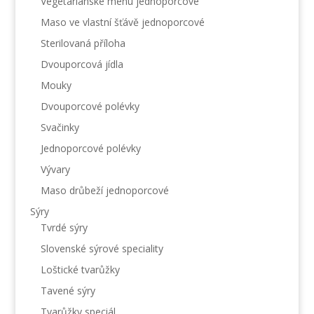
Vegetariánské menu jednoporcové
Maso ve vlastní šťávě jednoporcové
Sterilovaná příloha
Dvouporcová jídla
Mouky
Dvouporcové polévky
Svačinky
Jednoporcové polévky
Vývary
Maso drůbeží jednoporcové
Sýry
Tvrdé sýry
Slovenské sýrové speciality
Loštické tvarůžky
Tavené sýry
Tvarůžky speciál