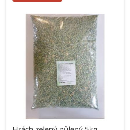
Hrách zelený půlený 5kg