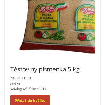
Těstoviny písmenka 5 kg
289
Kč
s DPH
58
Kč
/
kg
Katalogové číslo: 40019
Přidat do košíku