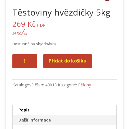
Těstoviny hvězdičky 5kg
269
Kč
s DPH
/
Kč
54
kg
Dostupné na objednávku
Těstoviny
Přidat do košíku
hvězdičky
5kg
množství
Katalogové číslo:
40018
Kategorie:
Přílohy
Popis
Další informace