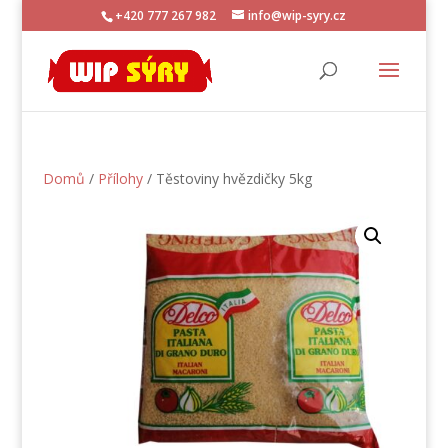
+420 777 267 982
info@wip-syry.cz
Domů
/
Přílohy
/ Těstoviny hvězdičky 5kg