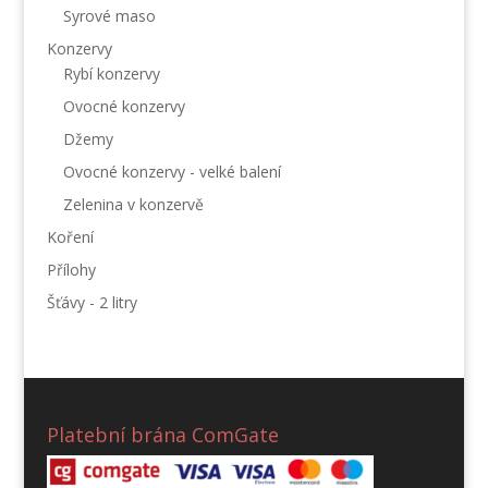
Syrové maso
Konzervy
Rybí konzervy
Ovocné konzervy
Džemy
Ovocné konzervy - velké balení
Zelenina v konzervě
Koření
Přílohy
Šťávy - 2 litry
Platební brána ComGate