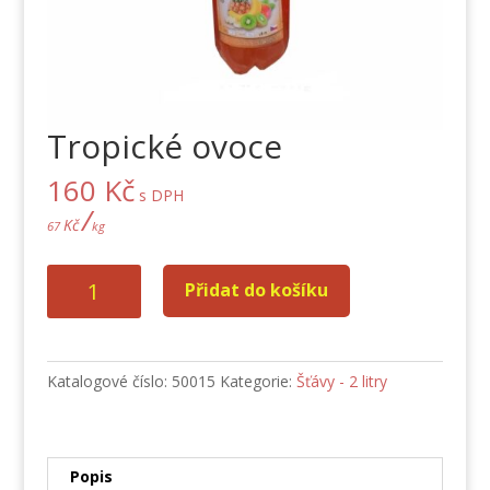
Tropické ovoce
160
Kč
s DPH
/
Kč
67
kg
Tropické
Přidat do košíku
ovoce
množství
Katalogové číslo:
50015
Kategorie:
Šťávy - 2 litry
Popis