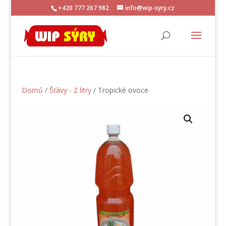
+420 777 267 982
info@wip-syry.cz
Domů
/
Šťávy - 2 litry
/ Tropické ovoce