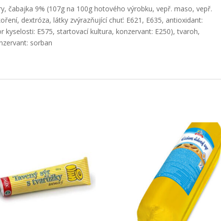
ry, čabajka 9% (107g na 100g hotového výrobku, vepř. maso, vepř.
koření, dextróza, látky zvýrazňující chuť: E621, E635, antioxidant:
or kyselosti: E575, startovací kultura, konzervant: E250), tvaroh,
onzervant: sorban