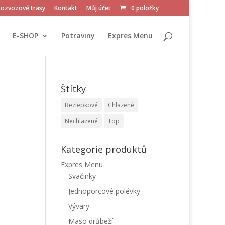
Rozvozové trasy
Kontakt
Můj účet
0 položky
E-SHOP
Potraviny
Expres Menu
Štítky
Bezlepkové
Chlazené
Nechlazené
Top
Kategorie produktů
Expres Menu
Svačinky
Jednoporcové polévky
Vývary
Maso drůbeží