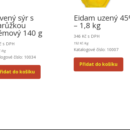
vený sýr s
Eidam uzený 4
arůžkou
– 1,8 kg
émový 140 g
346
Kč
s DPH
č
s DPH
192
Kč
/
kg
Katalogové číslo: 10007
č
/
kg
logové číslo: 10034
Přidat do košíku
řidat do košíku