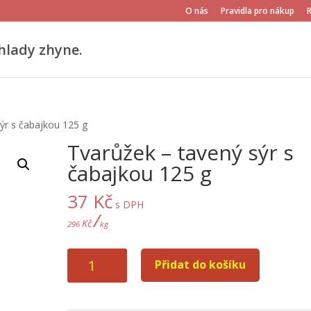
O nás
Pravidla pro nákup
hlady zhyne.
ýr s čabajkou 125 g
Tvarůžek – tavený sýr s
čabajkou 125 g
37
Kč
s DPH
/
Kč
296
kg
Tvarůžek
Přidat do košíku
-
tavený
sýr