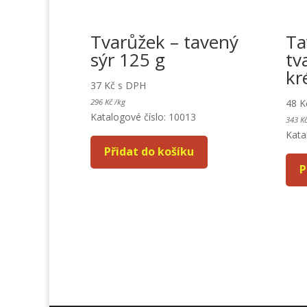
Tvarůžek – tavený
Ta
sýr 125 g
tv
kr
37
Kč
s DPH
296
Kč
/
kg
48
K
Katalogové číslo: 10013
343
K
Kata
Přidat do košíku
P