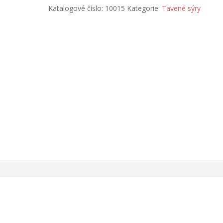
s
Katalogové číslo:
10015
Kategorie:
Tavené sýry
čabajkou
125
g
množství