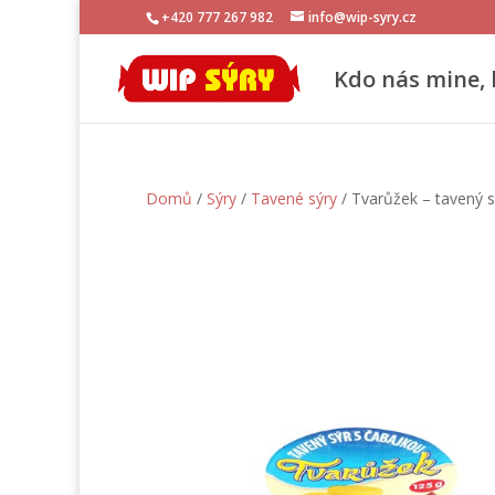
+420 777 267 982
info@wip-syry.cz
Kdo nás mine, 
Domů
/
Sýry
/
Tavené sýry
/ Tvarůžek – tavený s