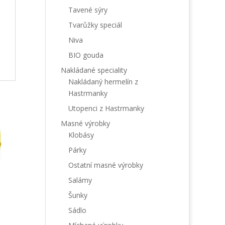
Tavené sýry
Tvarůžky speciál
Niva
BIO gouda
Nakládané speciality
Nakládaný hermelín z
Hastrmanky
Utopenci z Hastrmanky
Masné výrobky
Klobásy
Párky
Ostatní masné výrobky
Salámy
Šunky
Sádlo