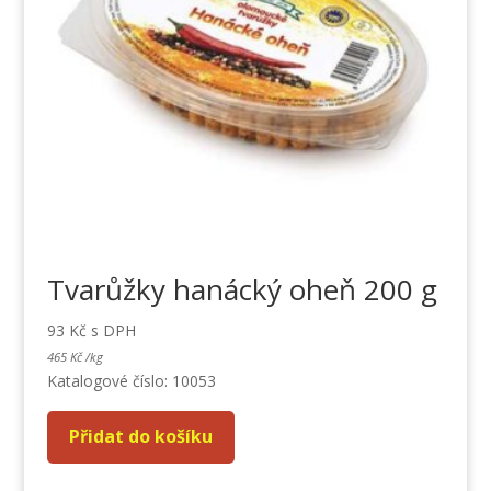
Tvarůžky hanácký oheň 200 g
93
Kč
s DPH
465
Kč
/
kg
Katalogové číslo: 10053
Přidat do košíku