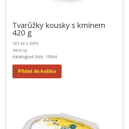
Tvarůžky kousky s kmínem
420 g
167
Kč
s DPH
398
Kč
/
kg
Katalogové číslo: 10064
Přidat do košíku