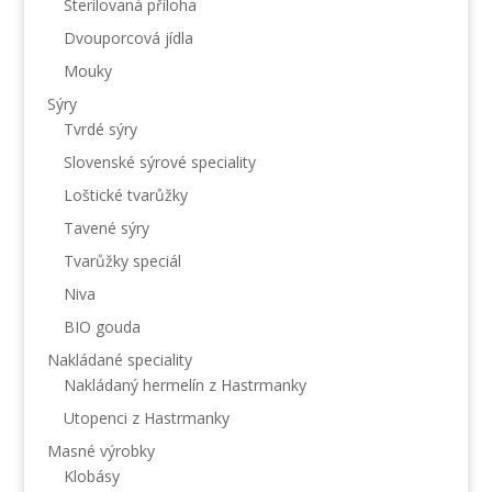
Sterilovaná příloha
Dvouporcová jídla
Mouky
Sýry
Tvrdé sýry
Slovenské sýrové speciality
Loštické tvarůžky
Tavené sýry
Tvarůžky speciál
Niva
BIO gouda
Nakládané speciality
Nakládaný hermelín z Hastrmanky
Utopenci z Hastrmanky
Masné výrobky
Klobásy