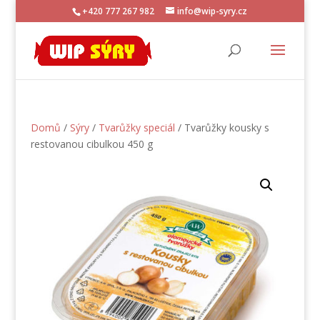
+420 777 267 982
info@wip-syry.cz
Domů
/
Sýry
/
Tvarůžky speciál
/ Tvarůžky kousky s
restovanou cibulkou 450 g