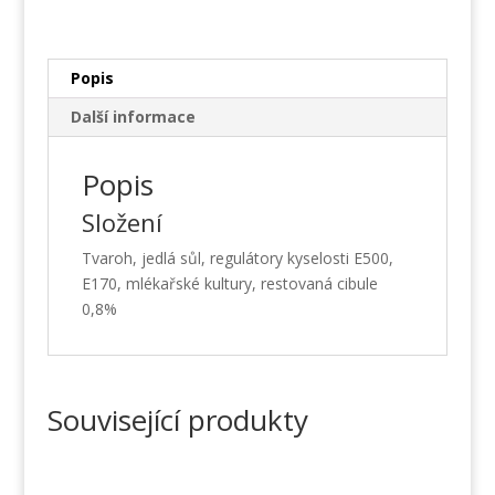
450
g
množství
Popis
Další informace
Popis
Složení
Tvaroh, jedlá sůl, regulátory kyselosti E500,
E170, mlékařské kultury, restovaná cibule
0,8%
Související produkty