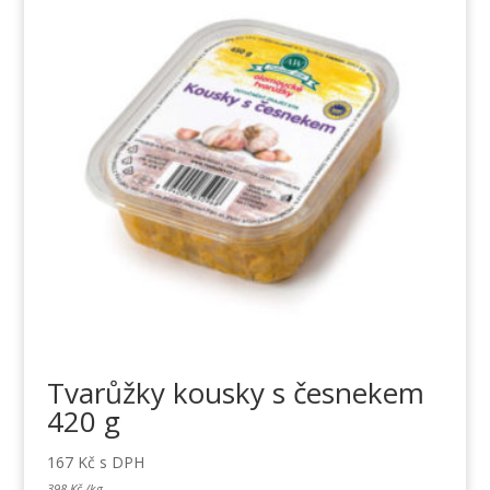
Tvarůžky kousky s česnekem
420 g
167
Kč
s DPH
398
Kč
/
kg