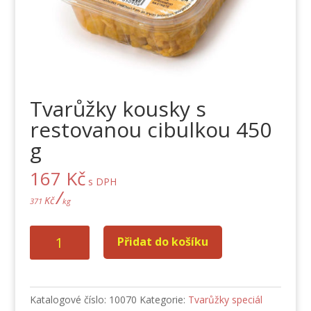
Tvarůžky kousky s
restovanou cibulkou 450
g
167
Kč
s DPH
/
Kč
371
kg
Tvarůžky
Přidat do košíku
kousky
s
restovanou
cibulkou
Katalogové číslo:
10070
Kategorie:
Tvarůžky speciál