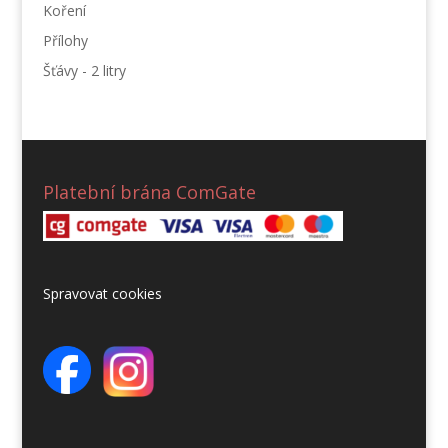
Koření
Přílohy
Šťávy - 2 litry
Platební brána ComGate
Spravovat cookies