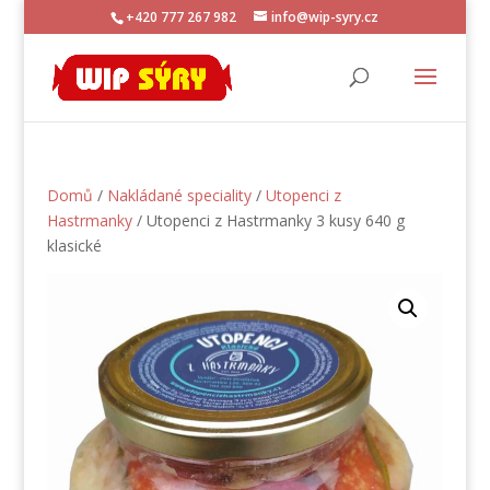
+420 777 267 982
info@wip-syry.cz
Domů
/
Nakládané speciality
/
Utopenci z
Hastrmanky
/ Utopenci z Hastrmanky 3 kusy 640 g
klasické