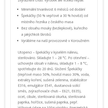
zvýraznění chutí. Výrobek ale vcelku nepálí.
Minimální trvanlivost 6 měsíců od dodání
Špekáčky (50 % vepřové a 30 % hovězí) od
místního řezníka z českého masa
Bez obsahu mouky (bezlepkové), kuřecího
a jakýchkoli škrobů
Vyrábíme na naší provozovně v Koroužném
Utopenci – špekáčky v kyselém nálevu,
sterilováno. Skladujte 1 – 28 °C. Po otevření –
uchovejte obsah v nálevu, skladujte 1 – 8 °C,
spotřebujte do 20 dnů. Složení: Špekáčky
(Vepřové maso 50%, hovězí maso 30%, voda,
extrakty koření, sušená zelenina, stabilizátor
E316, emulgátor E541, dusitanová solící
směs, zvýrazňovače chuti – E621, E635),
ocet, cibule, sterilovaná okurka, sterilovaná
paprika, hořčice, sušená paprika, pepř.
Výživové údaje na 100g výrobku: Energetická