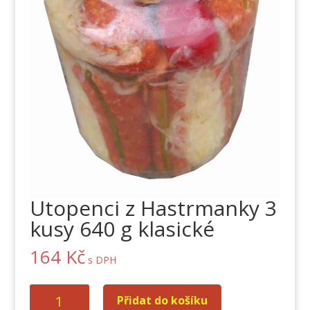
Utopenci z Hastrmanky 3
kusy 640 g klasické
164
Kč
s DPH
Utopenci
Přidat do košíku
z