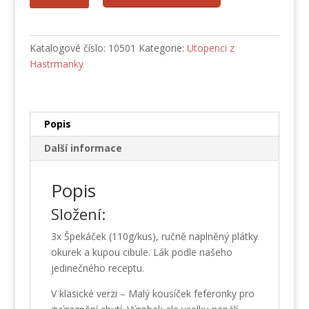
Hastrmanky
3
kusy
Katalogové číslo:
10501
Kategorie:
Utopenci z
640
Hastrmanky
g
klasické
množství
Popis
Další informace
Popis
Složení:
3x Špekáček (110g/kus), ručně naplněný plátky
okurek a kupou cibule. Lák podle našeho
jedinečného receptu.
V klasické verzi – Malý kousíček feferonky pro