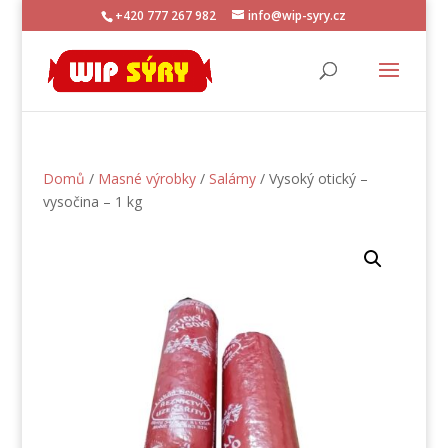
+420 777 267 982
info@wip-syry.cz
Domů
/
Masné výrobky
/
Salámy
/ Vysoký otický –
vysočina – 1 kg