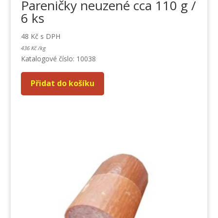
Pareničky neuzené cca 110 g /
6 ks
48
Kč
s DPH
436
Kč
/
kg
Katalogové číslo: 10038
Přidat do košíku