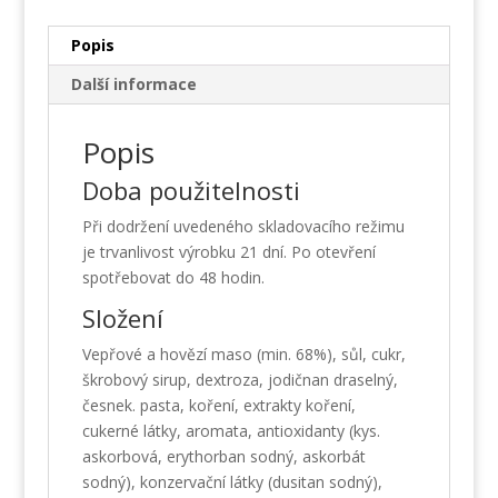
množství
Popis
Další informace
Popis
Doba použitelnosti
Při dodržení uvedeného skladovacího režimu
je trvanlivost výrobku 21 dní. Po otevření
spotřebovat do 48 hodin.
Složení
Vepřové a hovězí maso (min. 68%), sůl, cukr,
škrobový sirup, dextroza, jodičnan draselný,
česnek. pasta, koření, extrakty koření,
cukerné látky, aromata, antioxidanty (kys.
askorbová, erythorban sodný, askorbát
sodný), konzervační látky (dusitan sodný),