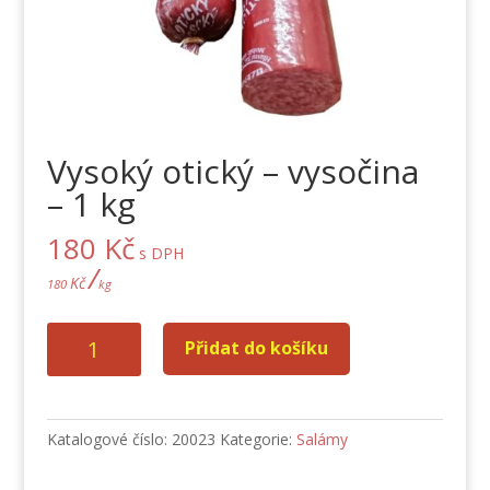
Vysoký otický – vysočina
– 1 kg
180
Kč
s DPH
/
Kč
180
kg
Vysoký
Přidat do košíku
otický
-
vysočina
-
Katalogové číslo:
20023
Kategorie:
Salámy
1
kg