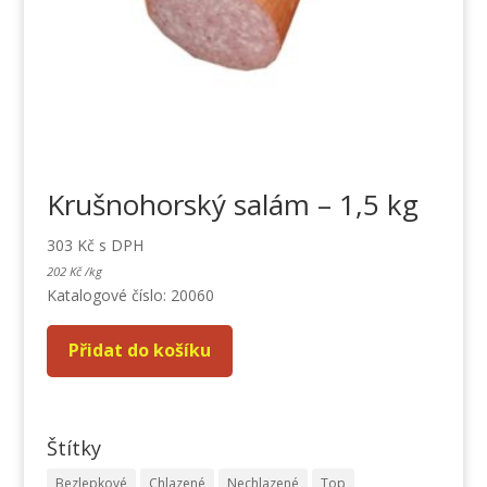
Krušnohorský salám – 1,5 kg
303
Kč
s DPH
202
Kč
/
kg
Katalogové číslo: 20060
Přidat do košíku
Štítky
Bezlepkové
Chlazené
Nechlazené
Top