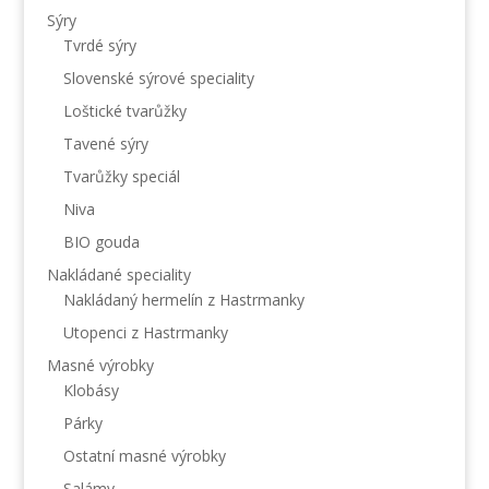
Sýry
Tvrdé sýry
Slovenské sýrové speciality
Loštické tvarůžky
Tavené sýry
Tvarůžky speciál
Niva
BIO gouda
Nakládané speciality
Nakládaný hermelín z Hastrmanky
Utopenci z Hastrmanky
Masné výrobky
Klobásy
Párky
Ostatní masné výrobky
Salámy