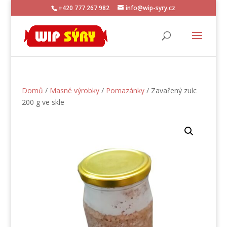
+420 777 267 982
info@wip-syry.cz
Domů
/
Masné výrobky
/
Pomazánky
/ Zavařený zulc
200 g ve skle