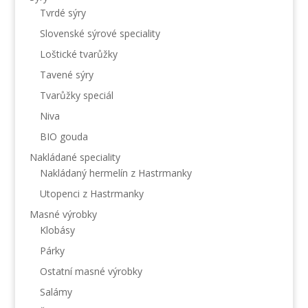
Tvrdé sýry
Slovenské sýrové speciality
Loštické tvarůžky
Tavené sýry
Tvarůžky speciál
Niva
BIO gouda
Nakládané speciality
Nakládaný hermelín z Hastrmanky
Utopenci z Hastrmanky
Masné výrobky
Klobásy
Párky
Ostatní masné výrobky
Salámy