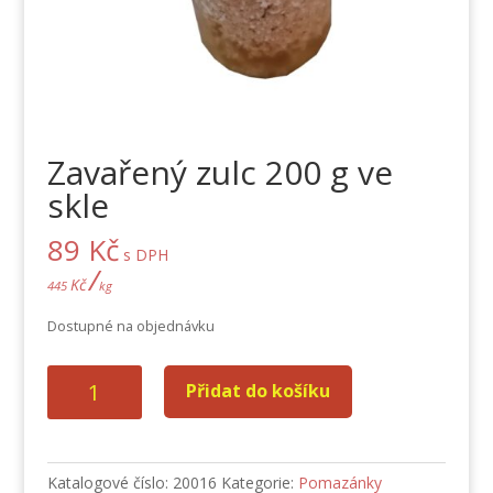
Zavařený zulc 200 g ve
skle
89
Kč
s DPH
/
Kč
445
kg
Dostupné na objednávku
Zavařený
Přidat do košíku
zulc
200
g
ve
Katalogové číslo:
20016
Kategorie:
Pomazánky