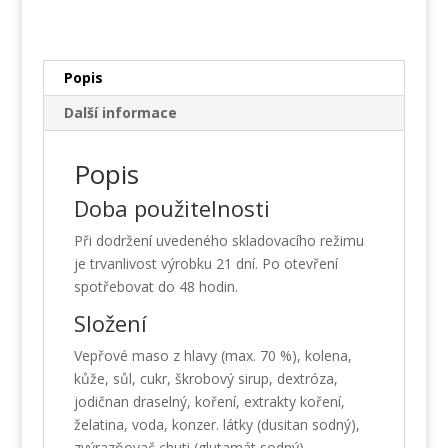
skle
množství
Popis
Další informace
Popis
Doba použitelnosti
Při dodržení uvedeného skladovacího režimu
je trvanlivost výrobku 21 dní. Po otevření
spotřebovat do 48 hodin.
Složení
Vepřové maso z hlavy (max. 70 %), kolena,
kůže, sůl, cukr, škrobový sirup, dextróza,
jodičnan draselný, koření, extrakty koření,
želatina, voda, konzer. látky (dusitan sodný),
zvýrazňovač chuti (glutamát sodný).