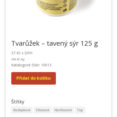
Tvarůžek – tavený sýr 125 g
37
Kč
s DPH
296
Kč
/
kg
Katalogové číslo: 10013
Přidat do košíku
Štítky
Bezlepkové
Chlazené
Nechlazené
Top