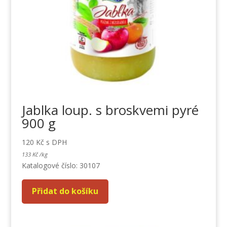
Jablka loup. s broskvemi pyré
900 g
120
Kč
s DPH
133
Kč
/
kg
Katalogové číslo: 30107
Přidat do košíku