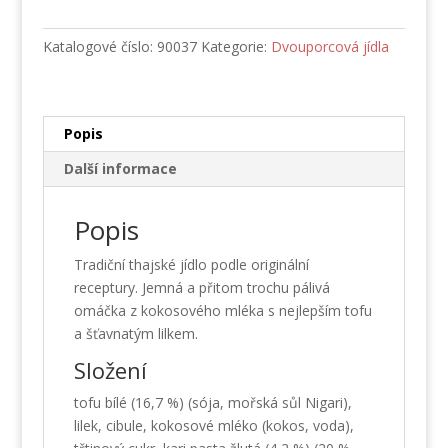
tofu
množství
Katalogové číslo:
90037
Kategorie:
Dvouporcová jídla
Popis
Další informace
Popis
Tradiční thajské jídlo podle originální
receptury. Jemná a přitom trochu pálivá
omáčka z kokosového mléka s nejlepším tofu
a šťavnatým lilkem.
Složení
tofu bílé (16,7 %) (sója, mořská sůl Nigari),
lilek, cibule, kokosové mléko (kokos, voda),