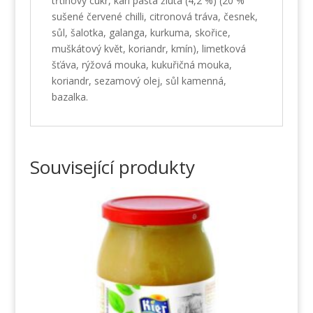
třtinový cukr, kari pasta žlutá (4,2 %) (20 %
sušené červené chilli, citronová tráva, česnek,
sůl, šalotka, galanga, kurkuma, skořice,
muškátový květ, koriandr, kmín), limetková
šťáva, rýžová mouka, kukuřičná mouka,
koriandr, sezamový olej, sůl kamenná,
bazalka.
Související produkty