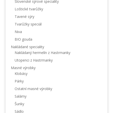
Slovenské sýrové speciality
Loštické tvarůžky
Tavené sýry
Tvarůžky speciál
Niva
BIO gouda
Nakládané speciality
Nakládaný hermelín z Hastrmanky
Utopenci z Hastrmanky
Masné výrobky
Klobásy
Párky
Ostatní masné výrobky
Salámy
Šunky
Sádlo