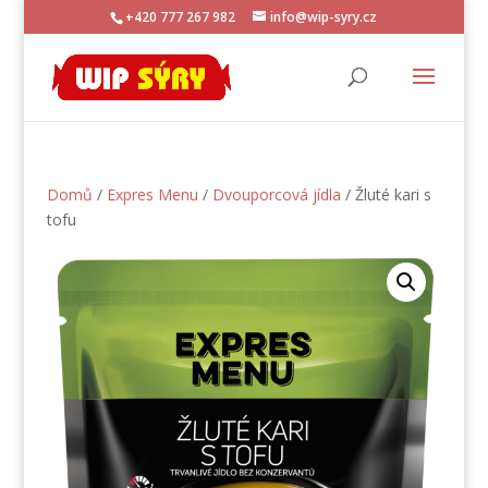
+420 777 267 982
info@wip-syry.cz
Domů
/
Expres Menu
/
Dvouporcová jídla
/ Žluté kari s
tofu