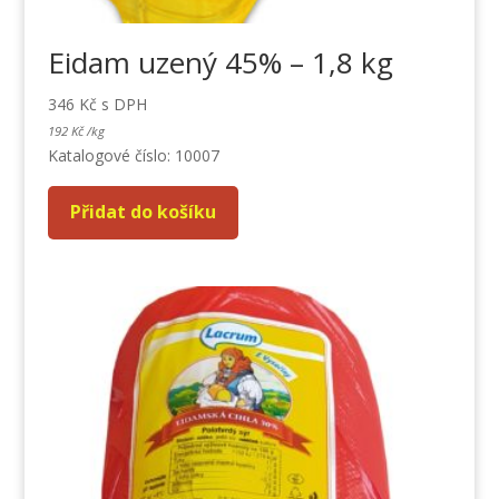
Eidam uzený 45% – 1,8 kg
346
Kč
s DPH
192
Kč
/
kg
Katalogové číslo: 10007
Přidat do košíku