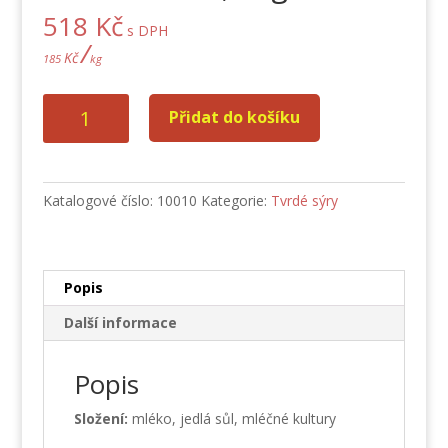
518
Kč
s DPH
/
Kč
185
kg
Eidam
Přidat do košíku
30%
2,8
kg
množství
Katalogové číslo:
10010
Kategorie:
Tvrdé sýry
Popis
Další informace
Popis
Složení:
mléko, jedlá sůl, mléčné kultury