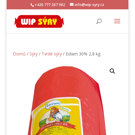
+420 777 267 982
info@wip-syry.cz
Domů
/
Sýry
/
Tvrdé sýry
/ Eidam 30% 2,8 kg