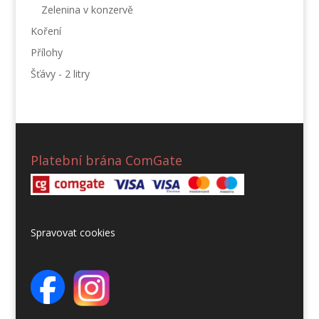
Zelenina v konzervě
Koření
Přílohy
Šťávy - 2 litry
Platební brána ComGate
Spravovat cookies