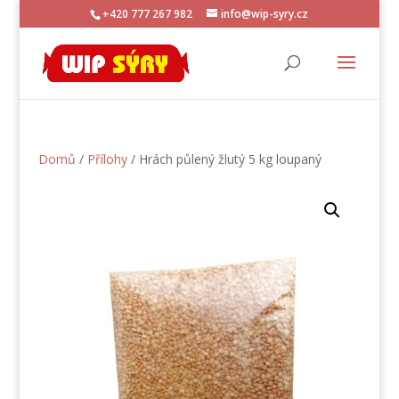
+420 777 267 982
info@wip-syry.cz
Domů
/
Přílohy
/ Hrách půlený žlutý 5 kg loupaný