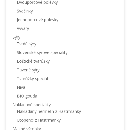
Dvouporcové polévky
Svačinky
Jednoporcové polévky
Vývary
Sýry
Tvrdé sýry
Slovenské sýrové speciality
Loštické tvarůžky
Tavené sýry
Tvarůžky speciál
Niva
BIO gouda
Nakládané speciality
Nakládaný hermelín z Hastrmanky
Utopenci z Hastrmanky
Masné výrobky