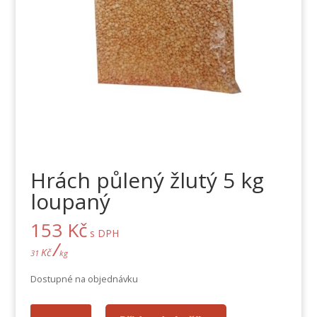
Hrách půlený žlutý 5 kg
loupaný
153
Kč
s DPH
/
Kč
31
kg
Dostupné na objednávku
Hrách