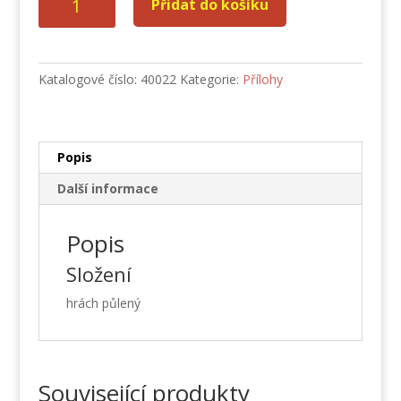
Přidat do košíku
půlený
žlutý
5
kg
Katalogové číslo:
40022
Kategorie:
Přílohy
loupaný
množství
Popis
Další informace
Popis
Složení
hrách půlený
Související produkty