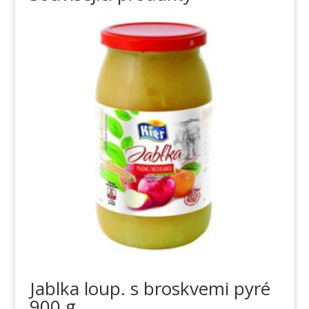
Jablka loup. s broskvemi pyré
900 g