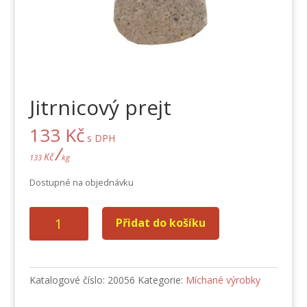
Jitrnicový prejt
133
Kč
s DPH
/
Kč
133
kg
Dostupné na objednávku
Jitrnicový
Přidat do košíku
prejt
množství
Katalogové číslo:
20056
Kategorie:
Míchané výrobky