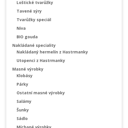
Loštické tvarůžky
Tavené sýry
Tvarůžky speciál
Niva
BIO gouda
Nakládané speciality
Nakládaný hermelín z Hastrmanky
Utopenci z Hastrmanky
Masné výrobky
Klobásy
Párky
Ostatní masné výrobky
Salámy
Šunky
Sádlo
Míchané výrobky