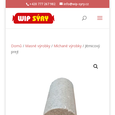
+420 777 267 982
info@wip-syry.cz
Domů
/
Masné výrobky
/
Míchané výrobky
/ Jitrnicový
prejt