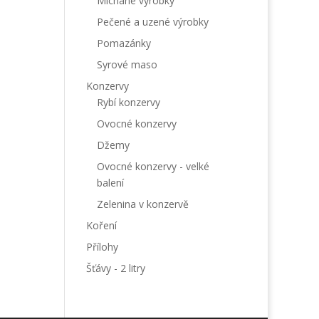
Míchané výrobky
Pečené a uzené výrobky
Pomazánky
Syrové maso
Konzervy
Rybí konzervy
Ovocné konzervy
Džemy
Ovocné konzervy - velké
balení
Zelenina v konzervě
Koření
Přílohy
Šťávy - 2 litry