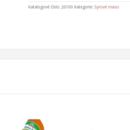
kg
Katalogové číslo:
20100
Kategorie:
Syrové maso
množství