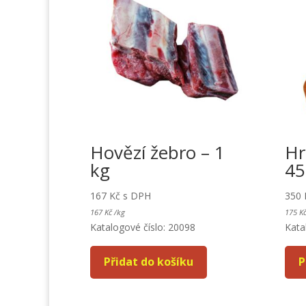
Hovězí žebro – 1
Hr
kg
45
167
Kč
s DPH
350
167
Kč
/
kg
175
K
Katalogové číslo: 20098
Kata
Přidat do košíku
P