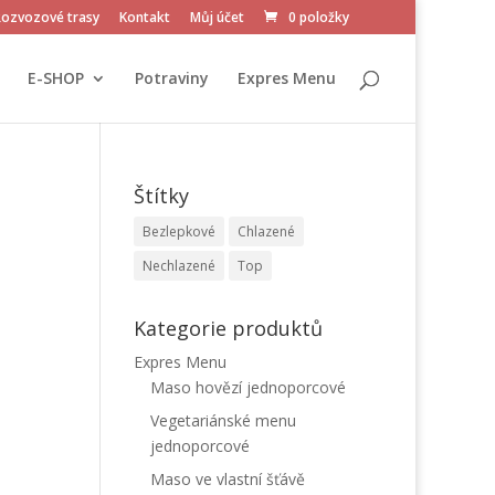
Rozvozové trasy
Kontakt
Můj účet
0 položky
E-SHOP
Potraviny
Expres Menu
Štítky
Bezlepkové
Chlazené
Nechlazené
Top
Kategorie produktů
Expres Menu
Maso hovězí jednoporcové
Vegetariánské menu
jednoporcové
Maso ve vlastní šťávě