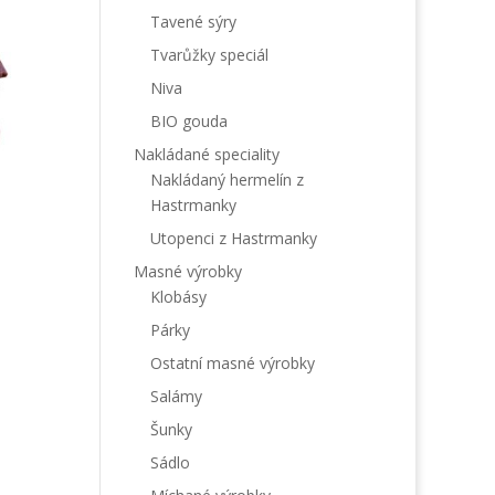
Tavené sýry
Tvarůžky speciál
Niva
BIO gouda
Nakládané speciality
Nakládaný hermelín z
Hastrmanky
Utopenci z Hastrmanky
Masné výrobky
Klobásy
Párky
Ostatní masné výrobky
Salámy
Šunky
Sádlo