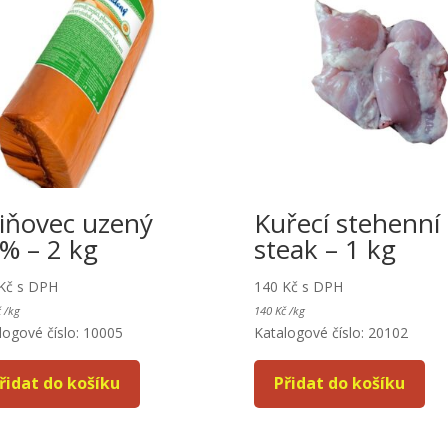
iňovec uzený
Kuřecí stehenní
% – 2 kg
steak – 1 kg
Kč
s DPH
140
Kč
s DPH
č
/
kg
140
Kč
/
kg
logové číslo: 10005
Katalogové číslo: 20102
řidat do košíku
Přidat do košíku