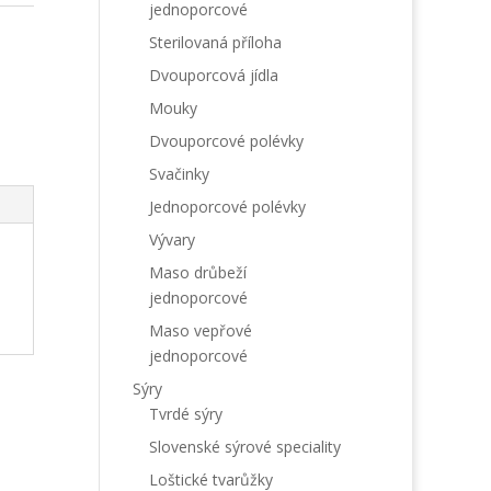
jednoporcové
Sterilovaná příloha
Dvouporcová jídla
Mouky
Dvouporcové polévky
Svačinky
Jednoporcové polévky
Vývary
Maso drůbeží
jednoporcové
Maso vepřové
jednoporcové
Sýry
Tvrdé sýry
Slovenské sýrové speciality
Loštické tvarůžky