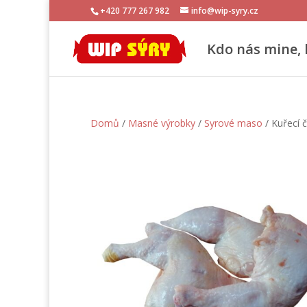
+420 777 267 982
info@wip-syry.cz
Kdo nás mine, 
Domů
/
Masné výrobky
/
Syrové maso
/ Kuřecí č