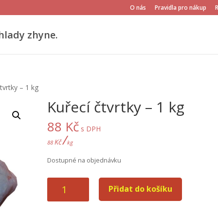
O nás
Pravidla pro nákup
hlady zhyne.
tvrtky – 1 kg
Kuřecí čtvrtky – 1 kg
88
Kč
s DPH
/
Kč
88
kg
Dostupné na objednávku
Kuřecí
Přidat do košíku
čtvrtky
-
1