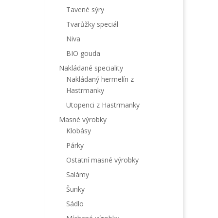
Tavené sýry
Tvarůžky speciál
Niva
BIO gouda
Nakládané speciality
Nakládaný hermelín z
Hastrmanky
Utopenci z Hastrmanky
Masné výrobky
Klobásy
Párky
Ostatní masné výrobky
Salámy
Šunky
Sádlo