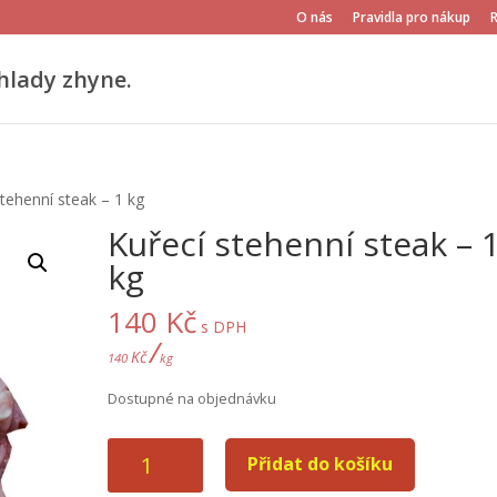
O nás
Pravidla pro nákup
hlady zhyne.
tehenní steak – 1 kg
Kuřecí stehenní steak – 
kg
140
Kč
s DPH
/
Kč
140
kg
Dostupné na objednávku
Kuřecí
Přidat do košíku
stehenní