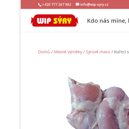
+420 777 267 982
info@wip-syry.cz
Kdo nás mine, 
Domů
/
Masné výrobky
/
Syrové maso
/ Kuřecí s