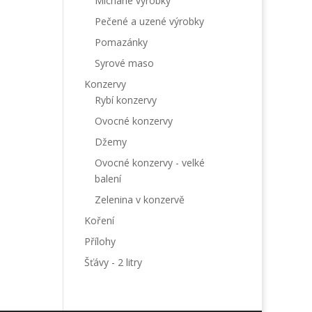
Míchané výrobky
Pečené a uzené výrobky
Pomazánky
Syrové maso
Konzervy
Rybí konzervy
Ovocné konzervy
Džemy
Ovocné konzervy - velké
balení
Zelenina v konzervě
Koření
Přílohy
Šťávy - 2 litry