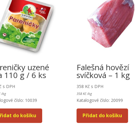
reničky uzené
Falešná hovězí
a 110 g / 6 ks
svíčková – 1 kg
č
s DPH
358
Kč
s DPH
č
/
kg
358
Kč
/
kg
logové číslo: 10039
Katalogové číslo: 20099
řidat do košíku
Přidat do košíku