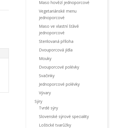
Maso hovězí jednoporcové
Vegetariánské menu
jednoporcové
Maso ve vlastní šťávě
jednoporcové
Sterilovaná příloha
Dvouporcová jídla
Mouky
Dvouporcové polévky
Svačinky
Jednoporcové polévky
Vývary
Sýry
Tvrdé sýry
Slovenské sýrové speciality
Loštické tvarůžky