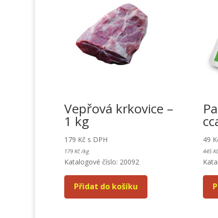
Vepřová krkovice –
Pa
1 kg
cc
179
Kč
s DPH
49
K
179
Kč
/
kg
445
K
Katalogové číslo: 20092
Kata
Přidat do košíku
P