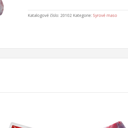
steak
-
1
Katalogové číslo:
20102
Kategorie:
Syrové maso
kg
množství