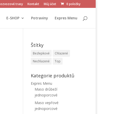
Rozvozové trasy
Kontakt
Můj účet
0 položky
E-SHOP
Potraviny
Expres Menu
Štítky
1
Bezlepkové
Chlazené
Nechlazené
Top
Kategorie produktů
Expres Menu
Maso drůbeží
jednoporcové
Maso vepřové
jednoporcové