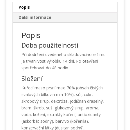
Popis
Další informace
Popis
Doba použitelnosti
Při dodržení uvedeného skladovacího režimu
je trvanlivost výrobku 14 dní. Po otevření
spotřebovat do 48 hodin.
Složení
Kuřecí maso prsní max. 70% (obsah čistých
svalových bílkovin min 10%), sůl, cukr,
škrobový sirup, dextróza, jodičnan draselný,
bram. škrob, suš. glukozový sirup, aroma,
voda, koření, extrakty koření, antioxidanty
(askorbát sodný), barvivo (kořenila),
konzervační látky (dusitan sodný),