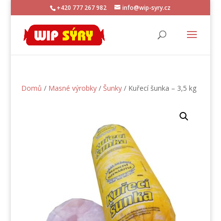
+420 777 267 982
info@wip-syry.cz
Domů
/
Masné výrobky
/
Šunky
/ Kuřecí šunka – 3,5 kg