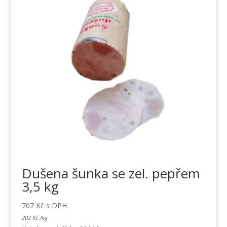
Dušena šunka se zel. pepřem
3,5 kg
707
Kč
s DPH
202
Kč
/
kg