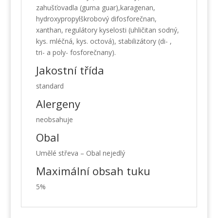
zahušťovadla (guma guar),karagenan,
hydroxypropylškrobový difosforečnan,
xanthan, regulátory kyselosti (uhličitan sodný,
kys. mléčná, kys. octová), stabilizátory (di- ,
tri- a poly- fosforečnany).
Jakostní třída
standard
Alergeny
neobsahuje
Obal
Umělé střeva – Obal nejedlý
Maximální obsah tuku
5%