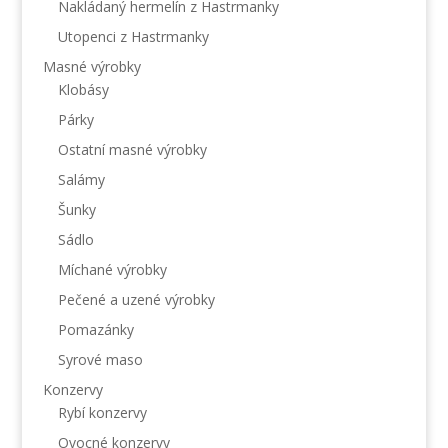
Nakládaný hermelín z Hastrmanky
Utopenci z Hastrmanky
Masné výrobky
Klobásy
Párky
Ostatní masné výrobky
Salámy
Šunky
Sádlo
Míchané výrobky
Pečené a uzené výrobky
Pomazánky
Syrové maso
Konzervy
Rybí konzervy
Ovocné konzervy