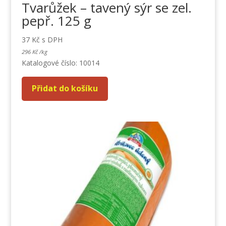
Tvarůžek – tavený sýr se zel.
pepř. 125 g
37
Kč
s DPH
296
Kč
/
kg
Katalogové číslo: 10014
Přidat do košíku