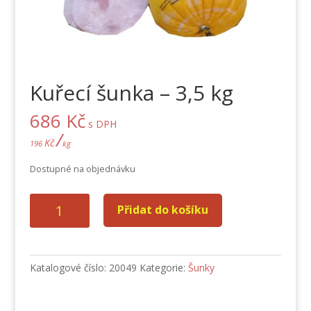
Kuřecí šunka – 3,5 kg
686
Kč
s DPH
/
Kč
196
kg
Dostupné na objednávku
Kuřecí
Přidat do košíku
šunka
-
3,5
kg
Katalogové číslo:
20049
Kategorie:
Šunky
množství