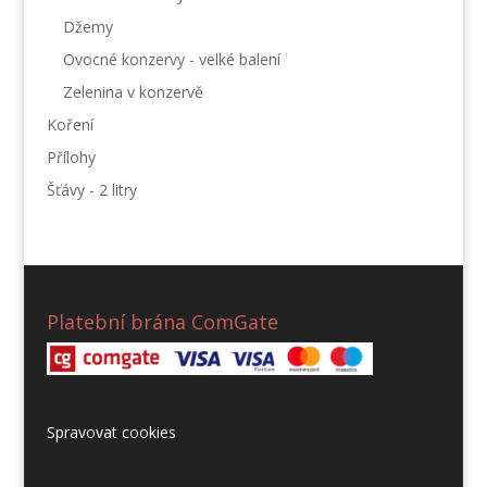
Džemy
Ovocné konzervy - velké balení
Zelenina v konzervě
Koření
Přílohy
Šťávy - 2 litry
Platební brána ComGate
Spravovat cookies