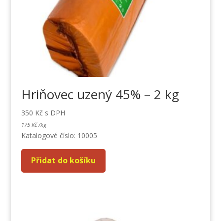
Hriňovec uzený 45% – 2 kg
350
Kč
s DPH
175
Kč
/
kg
Katalogové číslo: 10005
Přidat do košíku