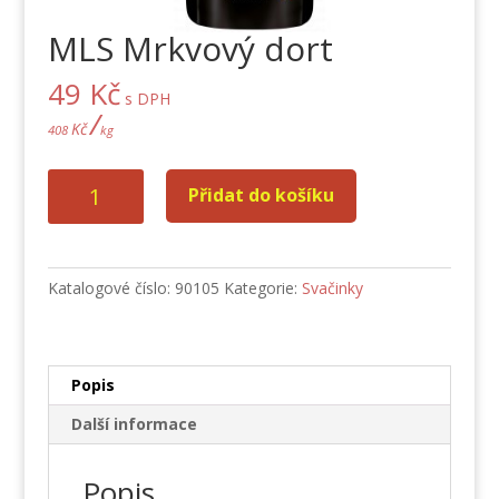
MLS Mrkvový dort
49
Kč
s DPH
/
Kč
408
kg
MLS
Přidat do košíku
Mrkvový
dort
množství
Katalogové číslo:
90105
Kategorie:
Svačinky
Popis
Další informace
Popis