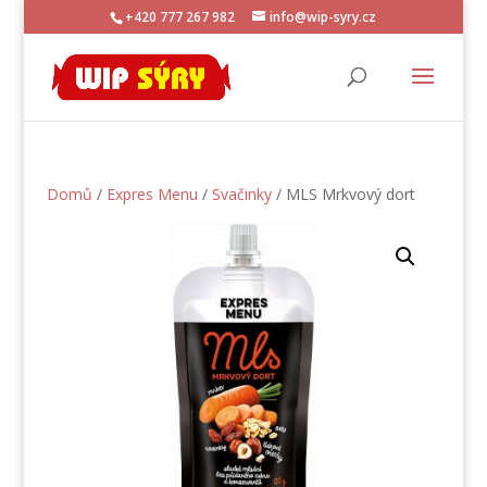
+420 777 267 982
info@wip-syry.cz
Domů
/
Expres Menu
/
Svačinky
/ MLS Mrkvový dort