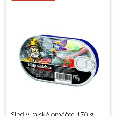
Sleď v rajské omáčce 170 g