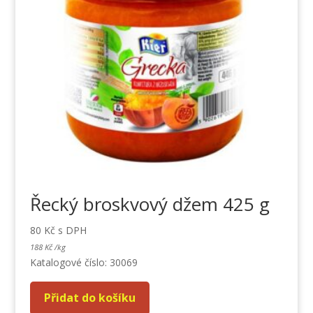
Řecký broskvový džem 425 g
80
Kč
s DPH
188
Kč
/
kg
Katalogové číslo: 30069
Přidat do košíku