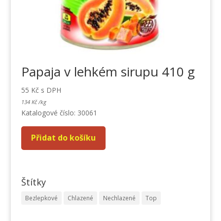
Papaja v lehkém sirupu 410 g
55
Kč
s DPH
134
Kč
/
kg
Katalogové číslo: 30061
Přidat do košíku
Štítky
Bezlepkové
Chlazené
Nechlazené
Top