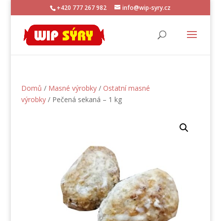
+420 777 267 982
info@wip-syry.cz
Domů
/
Masné výrobky
/
Ostatní masné
výrobky
/ Pečená sekaná – 1 kg