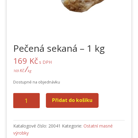
Pečená sekaná – 1 kg
169
Kč
s DPH
/
Kč
169
kg
Dostupné na objednávku
Pečená
Přidat do košíku
sekaná
-
1
kg
Katalogové číslo:
20041
Kategorie:
Ostatní masné
množství
výrobky