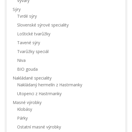
Vývary
Sýry
Tvrdé sýry
Slovenské sýrové speciality
Loštické tvarůžky
Tavené sýry
Tvarůžky speciál
Niva
BIO gouda
Nakládané speciality
Nakládaný hermelín z Hastrmanky
Utopenci z Hastrmanky
Masné výrobky
Klobásy
Párky
Ostatní masné výrobky