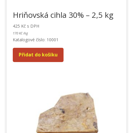
Hriňovská cihla 30% – 2,5 kg
425
Kč
s DPH
170
Kč
/
kg
Katalogové číslo: 10001
Přidat do košíku