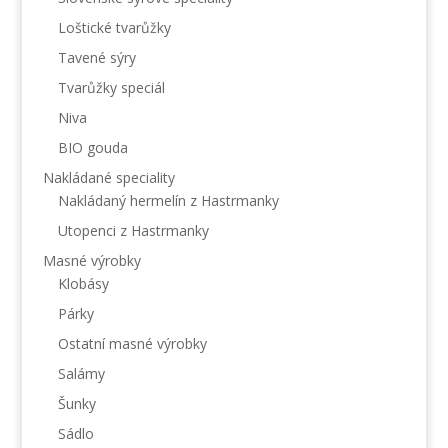
Loštické tvarůžky
Tavené sýry
Tvarůžky speciál
Niva
BIO gouda
Nakládané speciality
Nakládaný hermelín z Hastrmanky
Utopenci z Hastrmanky
Masné výrobky
Klobásy
Párky
Ostatní masné výrobky
Salámy
Šunky
Sádlo