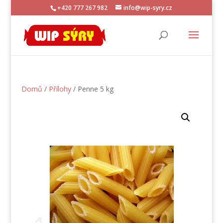
+420 777 267 982
info@wip-syry.cz
Domů
/
Přílohy
/ Penne 5 kg