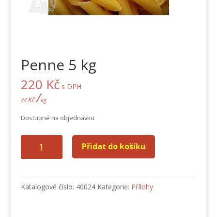
Penne 5 kg
220
Kč
s DPH
/
Kč
44
kg
Dostupné na objednávku
Penne
Přidat do košíku
5
kg
množství
Katalogové číslo:
40024
Kategorie:
Přílohy