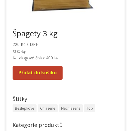
Špagety 3 kg
220
Kč
s DPH
73
Kč
/
kg
Katalogové číslo: 40014
Přidat do košíku
Štítky
Bezlepkové
Chlazené
Nechlazené
Top
Kategorie produktů