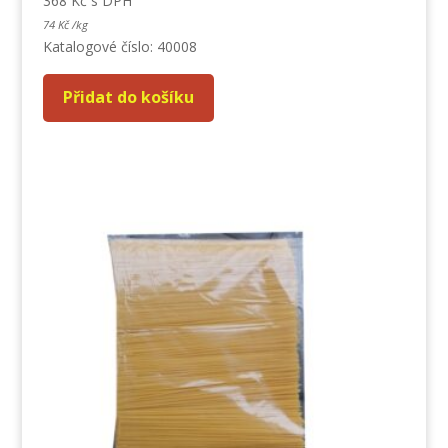
368
Kč
s DPH
74
Kč
/
kg
Katalogové číslo: 40008
Přidat do košíku