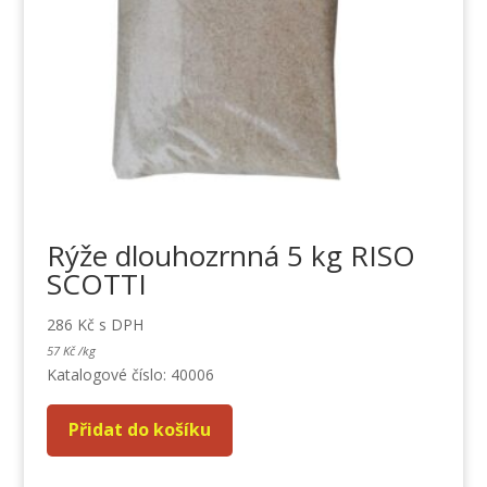
Rýže dlouhozrnná 5 kg RISO
SCOTTI
286
Kč
s DPH
57
Kč
/
kg
Katalogové číslo: 40006
Přidat do košíku