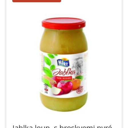
Jablka loup. s broskvemi pyré