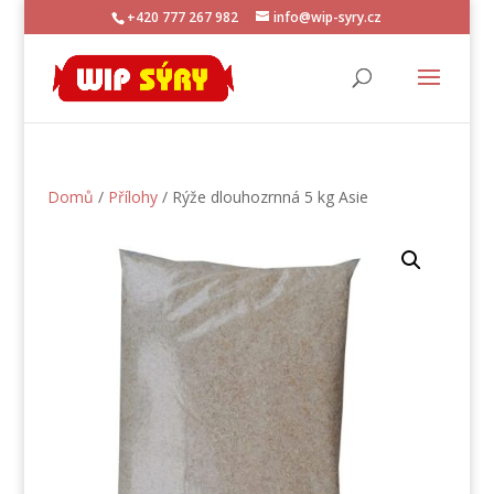
+420 777 267 982
info@wip-syry.cz
Domů
/
Přílohy
/ Rýže dlouhozrnná 5 kg Asie