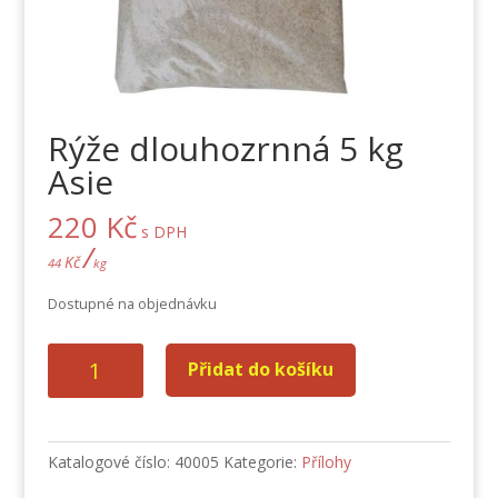
Rýže dlouhozrnná 5 kg
Asie
220
Kč
s DPH
/
Kč
44
kg
Dostupné na objednávku
Rýže
Přidat do košíku
dlouhozrnná
5
kg
Asie
Katalogové číslo:
40005
Kategorie:
Přílohy
množství