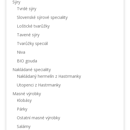
Sýry
Tvrdé sýry
Slovenské sýrové speciality
Loštické tvarůžky
Tavené sýry
Tvarůžky speciál
Niva
BIO gouda
Nakládané speciality
Nakládaný hermelín z Hastrmanky
Utopenci z Hastrmanky
Masné výrobky
Klobásy
Párky
Ostatní masné výrobky
Salámy