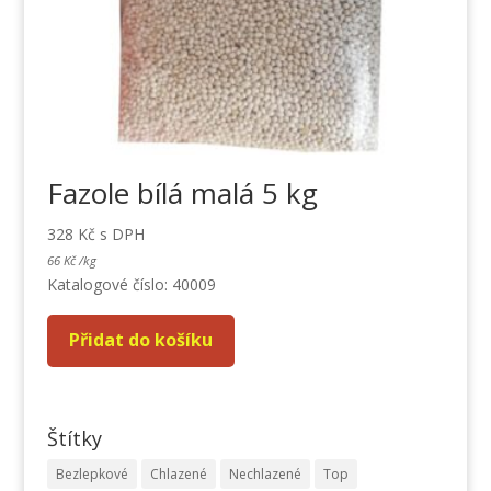
Fazole bílá malá 5 kg
328
Kč
s DPH
66
Kč
/
kg
Katalogové číslo: 40009
Přidat do košíku
Štítky
Bezlepkové
Chlazené
Nechlazené
Top