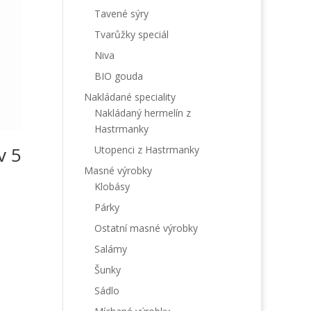
Tavené sýry
Tvarůžky speciál
Niva
BIO gouda
Nakládané speciality
Nakládaný hermelín z
Hastrmanky
v 5
Utopenci z Hastrmanky
Masné výrobky
Klobásy
Párky
Ostatní masné výrobky
Salámy
Šunky
Sádlo