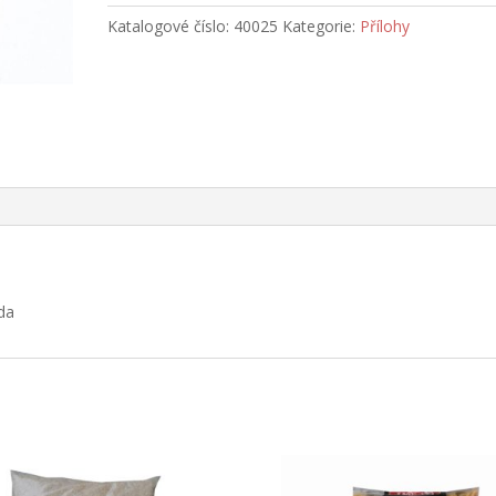
množství
Katalogové číslo:
40025
Kategorie:
Přílohy
da