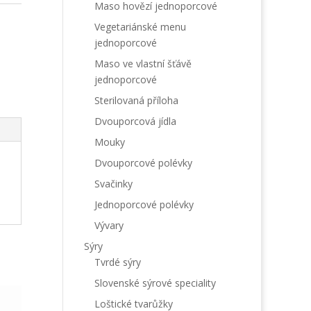
Maso hovězí jednoporcové
Vegetariánské menu
jednoporcové
Maso ve vlastní šťávě
jednoporcové
Sterilovaná příloha
Dvouporcová jídla
Mouky
Dvouporcové polévky
Svačinky
Jednoporcové polévky
Vývary
Sýry
Tvrdé sýry
Slovenské sýrové speciality
Loštické tvarůžky