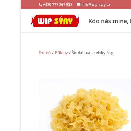
+420 777 267 982
info@wip-syry.cz
Kdo nás mine, 
Domů
/
Přílohy
/ Široké nudle vlnky 5kg