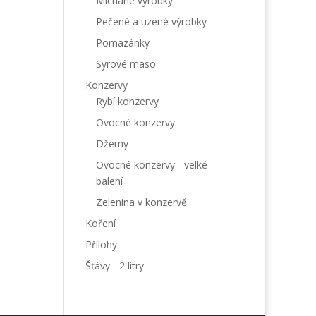
Míchané výrobky
Pečené a uzené výrobky
Pomazánky
Syrové maso
Konzervy
Rybí konzervy
Ovocné konzervy
Džemy
Ovocné konzervy - velké
balení
Zelenina v konzervě
Koření
Přílohy
Šťávy - 2 litry