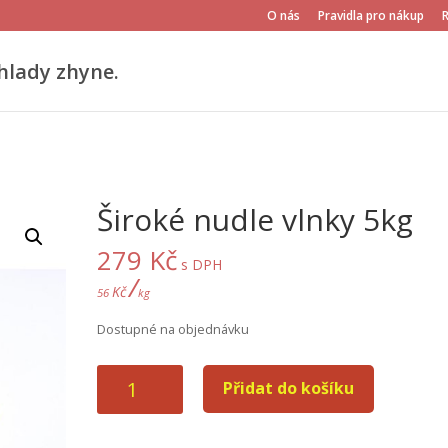
O nás
Pravidla pro nákup
hlady zhyne.
Široké nudle vlnky 5kg
279
Kč
s DPH
/
Kč
56
kg
Dostupné na objednávku
Široké
Přidat do košíku
nudle
vlnky
5kg