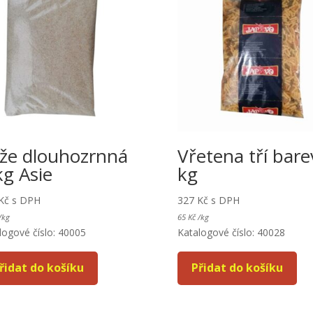
že dlouhozrnná
Vřetena tří bare
kg Asie
kg
Kč
s DPH
327
Kč
s DPH
/
kg
65
Kč
/
kg
logové číslo: 40005
Katalogové číslo: 40028
řidat do košíku
Přidat do košíku