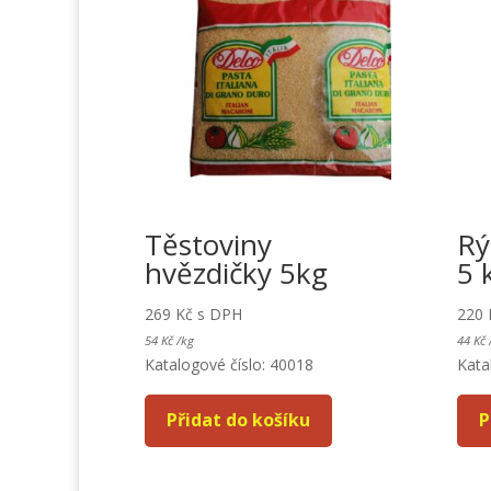
Těstoviny
Rý
hvězdičky 5kg
5 
269
Kč
s DPH
220
54
Kč
/
kg
44
Kč
Katalogové číslo: 40018
Kata
Přidat do košíku
P