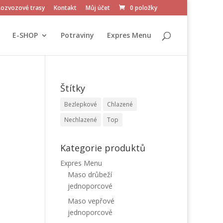
Rozvozové trasy
Kontakt
Můj účet
0 položky
E-SHOP
Potraviny
Expres Menu
Štítky
Bezlepkové
Chlazené
Nechlazené
Top
Kategorie produktů
Expres Menu
Maso drůbeží
jednoporcové
Maso vepřové
jednoporcové