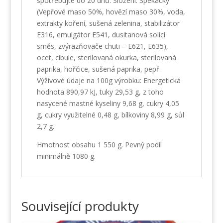
spotřebujte do 20 dnů. Složení: Špekáčky
(Vepřové maso 50%, hovězí maso 30%, voda,
extrakty koření, sušená zelenina, stabilizátor
E316, emulgátor E541, dusitanová solící
směs, zvýrazňovače chuti – E621, E635),
ocet, cibule, sterilovaná okurka, sterilovaná
paprika, hořčice, sušená paprika, pepř.
Výživové údaje na 100g výrobku: Energetická
hodnota 890,97 kJ, tuky 29,53 g, z toho
nasycené mastné kyseliny 9,68 g, cukry 4,05
g, cukry využitelné 0,48 g, bílkoviny 8,99 g, sůl
2,7 g.
Hmotnost obsahu 1 550 g. Pevný podíl
minimálně 1080 g.
Související produkty