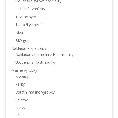
Slovenské sýrové speciality
Loštické tvarůžky
Tavené sýry
Tvarůžky speciál
Niva
BIO gouda
Nakládané speciality
Nakládaný hermelín z Hastrmanky
Utopenci z Hastrmanky
Masné výrobky
Klobásy
Párky
Ostatní masné výrobky
Salámy
Šunky
Sádlo