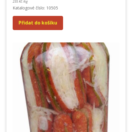
235
Kč
/
kg
Katalogové číslo: 10505
Přidat do košíku