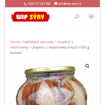
+420 777 267 982
info@wip-syry.cz
Domů
/
Nakládané speciality
/
Utopenci z
Hastrmanky
/ Utopenci z Hastrmanky 8 kusů 1550 g
klasické