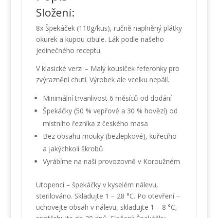
Složení:
8x Špekáček (110g/kus), ručně naplněný plátky
okurek a kupou cibule. Lák podle našeho
jedinečného receptu.
V klasické verzi – Malý kousíček feferonky pro
zvýraznění chutí. Výrobek ale vcelku nepálí.
Minimální trvanlivost 6 měsíců od dodání
Špekáčky (50 % vepřové a 30 % hovězí) od
místního řezníka z českého masa
Bez obsahu mouky (bezlepkové), kuřecího
a jakýchkoli škrobů
Vyrábíme na naší provozovně v Koroužném
Utopenci – špekáčky v kyselém nálevu,
sterilováno. Skladujte 1 – 28 °C. Po otevření –
uchovejte obsah v nálevu, skladujte 1 – 8 °C,