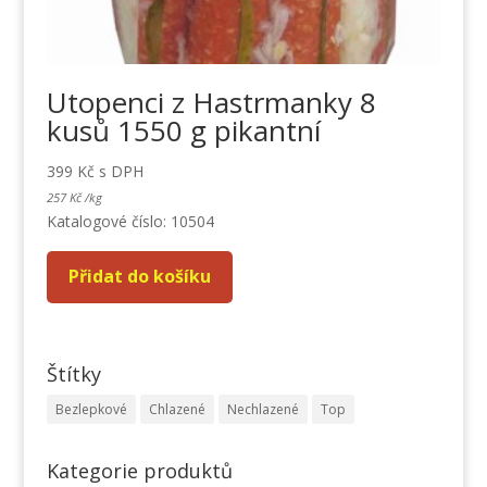
Utopenci z Hastrmanky 8
kusů 1550 g pikantní
399
Kč
s DPH
257
Kč
/
kg
Katalogové číslo: 10504
Přidat do košíku
Štítky
Bezlepkové
Chlazené
Nechlazené
Top
Kategorie produktů