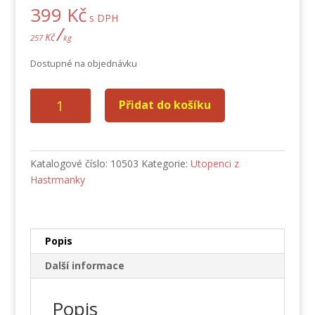
399
Kč
s DPH
/
Kč
257
kg
Dostupné na objednávku
Utopenci
Přidat do košíku
z
Hastrmanky
8
kusů
Katalogové číslo:
10503
Kategorie:
Utopenci z
1550
Hastrmanky
g
klasické
množství
Popis
Další informace
Popis