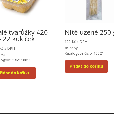
lé tvarůžky 420
Nitě uzené 250 
– 22 koleček
102
Kč
s DPH
Kč
s DPH
408
Kč
/
kg
Katalogové číslo: 10021
č
/
kg
logové číslo: 10018
Přidat do košíku
řidat do košíku