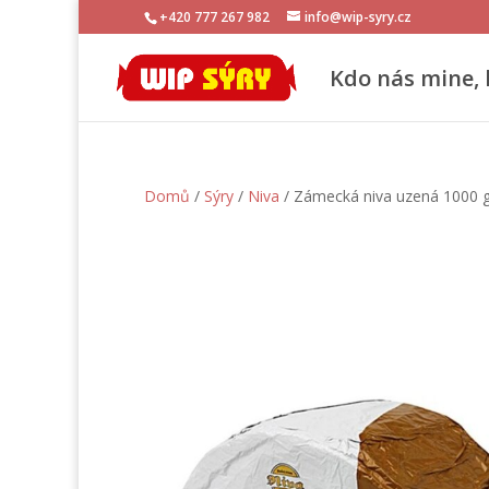
+420 777 267 982
info@wip-syry.cz
Kdo nás mine, 
Domů
/
Sýry
/
Niva
/ Zámecká niva uzená 1000 