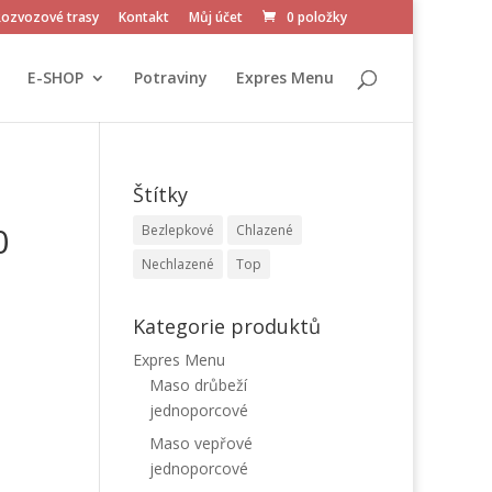
Rozvozové trasy
Kontakt
Můj účet
0 položky
E-SHOP
Potraviny
Expres Menu
Štítky
0
Bezlepkové
Chlazené
Nechlazené
Top
Kategorie produktů
Expres Menu
Maso drůbeží
jednoporcové
Maso vepřové
jednoporcové