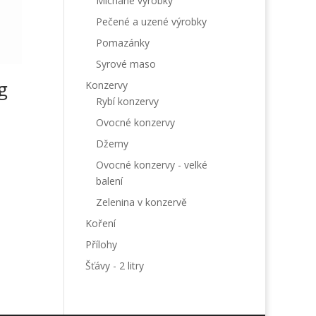
Míchané výrobky
Pečené a uzené výrobky
Pomazánky
Syrové maso
g
Konzervy
Rybí konzervy
Ovocné konzervy
Džemy
Ovocné konzervy - velké
balení
Zelenina v konzervě
Koření
Přílohy
Šťávy - 2 litry