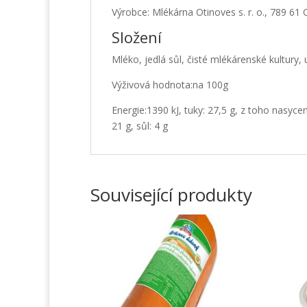
Výrobce: Mlékárna Otinoves s. r. o., 789 61
Složení
Mléko, jedlá sůl, čisté mlékárenské kultury, 
Výživová hodnota:na 100g
Energie:1390 kJ, tuky: 27,5 g, z toho nasycen
21 g, sůl: 4 g
Související produkty