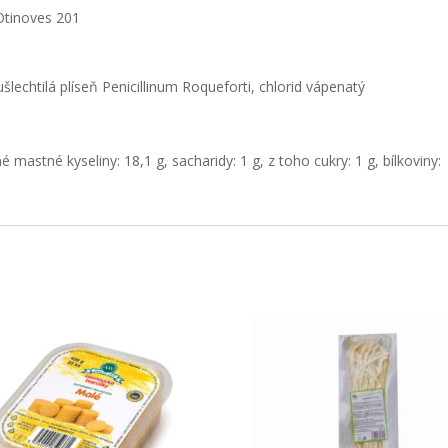
 Otinoves 201
ušlechtilá plíseň Penicillinum Roqueforti, chlorid vápenatý
é mastné kyseliny: 18,1 g, sacharidy: 1 g, z toho cukry: 1 g, bílkoviny: