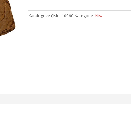
uzená
1000
g
Katalogové číslo:
10060
Kategorie:
Niva
množství