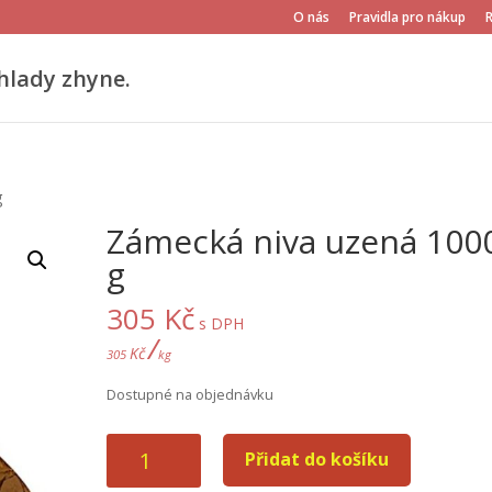
O nás
Pravidla pro nákup
hlady zhyne.
g
Zámecká niva uzená 100
g
305
Kč
s DPH
/
Kč
305
kg
Dostupné na objednávku
Zámecká
Přidat do košíku
niva