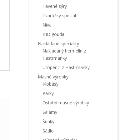
Tavené sýry
Tvarůžky speciál
Niva
BIO gouda
Nakládané speciality
Nakládaný hermelín z
Hastrmanky
Utopenci z Hastrmanky
Masné výrobky
Klobásy
Párky
Ostatní masné výrobky
Salámy
Šunky
Sádlo