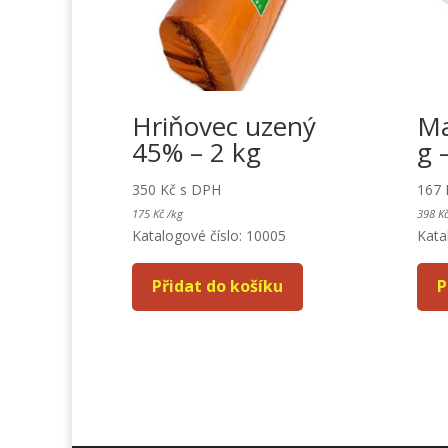
Hriňovec uzený
Ma
45% – 2 kg
g 
350
Kč
s DPH
167
175
Kč
/
kg
398
K
Katalogové číslo: 10005
Kata
Přidat do košíku
P