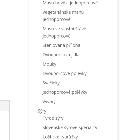
Maso hovězí jednoporcové
Vegetariánské menu
jednoporcové
Maso ve vlastní šťávě
jednoporcové
Sterilovaná příloha
Dvouporcová jídla
Mouky
Dvouporcové polévky
Svačinky
Jednoporcové polévky
Vývary
Sýry
Tvrdé sýry
Slovenské sýrové speciality
Loštické tvarůžky